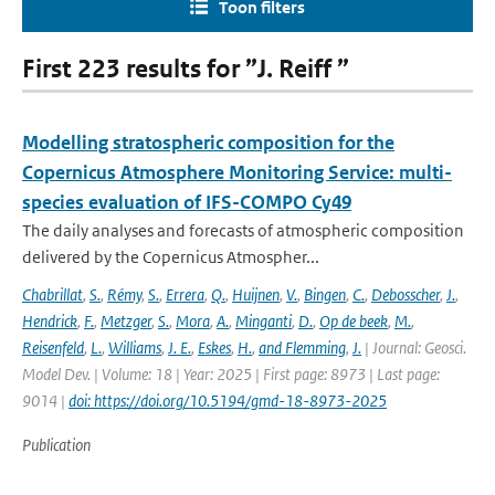
Toon filters
First 223 results for ”J. Reiff ”
Modelling stratospheric composition for the
Copernicus Atmosphere Monitoring Service: multi-
species evaluation of IFS-COMPO Cy49
The daily analyses and forecasts of atmospheric composition
delivered by the Copernicus Atmospher...
Chabrillat
,
S.
,
Rémy
,
S.
,
Errera
,
Q.
,
Huijnen
,
V.
,
Bingen
,
C.
,
Debosscher
,
J.
,
Hendrick
,
F.
,
Metzger
,
S.
,
Mora
,
A.
,
Minganti
,
D.
,
Op de beek
,
M.
,
Reisenfeld
,
L.
,
Williams
,
J. E.
,
Eskes
,
H.
,
and Flemming
,
J.
| Journal: Geosci.
Model Dev. | Volume: 18 | Year: 2025 | First page: 8973 | Last page:
9014 |
doi: https://doi.org/10.5194/gmd-18-8973-2025
Publication