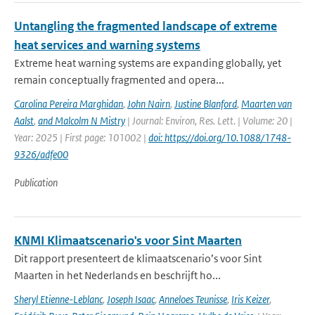
Untangling the fragmented landscape of extreme
heat services and warning systems
Extreme heat warning systems are expanding globally, yet
remain conceptually fragmented and opera...
Carolina Pereira Marghidan
,
John Nairn
,
Justine Blanford
,
Maarten van
Aalst
,
and Malcolm N Mistry
| Journal: Environ, Res. Lett. | Volume: 20 |
Year: 2025 | First page: 101002 |
doi: https://doi.org/10.1088/1748-
9326/adfe00
Publication
KNMI Klimaatscenario's voor Sint Maarten
Dit rapport presenteert de klimaatscenario’s voor Sint
Maarten in het Nederlands en beschrijft ho...
Sheryl Etienne-Leblanc
,
Joseph Isaac
,
Anneloes Teunisse
,
Iris Keizer
,