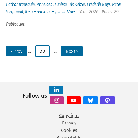
Lothar Irausquin
,
Anneloes Teunisse
,
Iris Keizer
,
Frédérik Ruys
,
Peter
Siegmund
,
Rein Haarsma
,
Hylke de Vries.
| Year: 2026 | Pages: 29
Publication
‹ Prev
…
30
…
Next ›
Follow us
Copyright
Privacy
Cookies
Accessibility