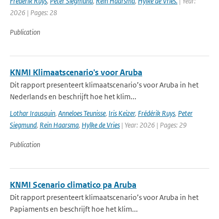
Frédérik Ruys
,
Peter Siegmund
,
Rein Haarsma
,
Hylke de Vries.
| Year:
2026 | Pages: 28
Publication
KNMI Klimaatscenario's voor Aruba
Dit rapport presenteert klimaatscenario’s voor Aruba in het
Nederlands en beschrijft hoe het klim...
Lothar Irausquin
,
Anneloes Teunisse
,
Iris Keizer
,
Frédérik Ruys
,
Peter
Siegmund
,
Rein Haarsma
,
Hylke de Vries
| Year: 2026 | Pages: 29
Publication
KNMI Scenario climatico pa Aruba
Dit rapport presenteert klimaatscenario’s voor Aruba in het
Papiaments en beschrijft hoe het klim...