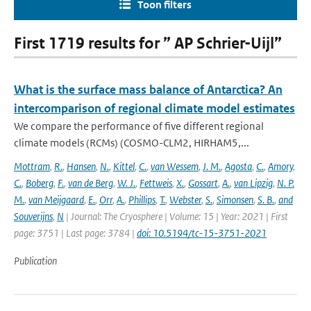
Toon filters
First 1719 results for ” AP Schrier-Uijl”
What is the surface mass balance of Antarctica? An
intercomparison of regional climate model estimates
We compare the performance of five different regional
climate models (RCMs) (COSMO-CLM2, HIRHAM5,...
Mottram
,
R.
,
Hansen
,
N.
,
Kittel
,
C.
,
van Wessem
,
J. M.
,
Agosta
,
C.
,
Amory
,
C.
,
Boberg
,
F.
,
van de Berg
,
W. J.
,
Fettweis
,
X.
,
Gossart
,
A.
,
van Lipzig
,
N. P.
M.
,
van Meijgaard
,
E.
,
Orr
,
A.
,
Phillips
,
T.
,
Webster
,
S.
,
Simonsen
,
S. B.
,
and
Souverijns
,
N
| Journal: The Cryosphere | Volume: 15 | Year: 2021 | First
page: 3751 | Last page: 3784 |
doi: 10.5194/tc-15-3751-2021
Publication