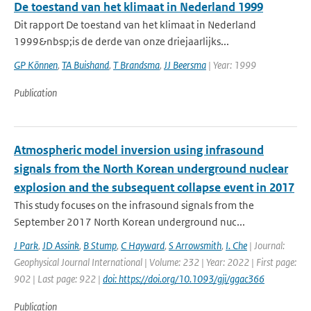
De toestand van het klimaat in Nederland 1999
Dit rapport De toestand van het klimaat in Nederland
1999&nbsp;is de derde van onze driejaarlijks...
GP Können
,
TA Buishand
,
T Brandsma
,
JJ Beersma
| Year: 1999
Publication
Atmospheric model inversion using infrasound
signals from the North Korean underground nuclear
explosion and the subsequent collapse event in 2017
This study focuses on the infrasound signals from the
September 2017 North Korean underground nuc...
J Park
,
JD Assink
,
B Stump
,
C Hayward
,
S Arrowsmith
,
I. Che
| Journal:
Geophysical Journal International | Volume: 232 | Year: 2022 | First page:
902 | Last page: 922 |
doi: https://doi.org/10.1093/gji/ggac366
Publication