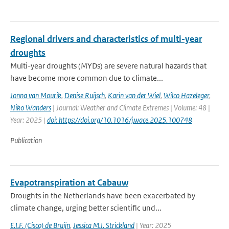
Regional drivers and characteristics of multi-year
droughts
Multi-year droughts (MYDs) are severe natural hazards that
have become more common due to climate...
Jonna van Mourik
,
Denise Ruijsch
,
Karin van der Wiel
,
Wilco Hazeleger
,
Niko Wanders
| Journal: Weather and Climate Extremes | Volume: 48 |
Year: 2025 |
doi: https://doi.org/10.1016/j.wace.2025.100748
Publication
Evapotranspiration at Cabauw
Droughts in the Netherlands have been exacerbated by
climate change, urging better scientific und...
E.I.F. (Cisco) de Bruijn
,
Jessica M.I. Strickland
| Year: 2025