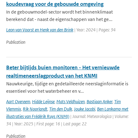
koudevraag voor de gebouwde omgeving
In de gebouwmodel-sector wordt het binnenklimaat
berekend dat - naast de eigenschappen van het ge...
Leon van Voorst en Henk van den Brink
| Year: 2024 | Pages: 34
Publication
Beter bijtijds buien monitoren - Het vernieuwde
realtimeneerslagproduct van het KNMI
Nauwkeurige, tijdige en gedetailleerde neerslaginformatie is
essentieel voor het waterbeheer en v...
Aart Overeem
,
Hidde Leijnse
,
Mats Veldhuizen
,
Bastiaan Anker
,
Tim
Vlemmix
,
Rik Noorlandt
,
Tim den Dulk
,
Jouke Jacobi
,
Ben Lankamp met
illustraties van Frédérik Ruys (KNMI)
| Journal: Meteorologica | Volume:
34 | Year: 2025 | First page: 16 | Last page: 22
Publication