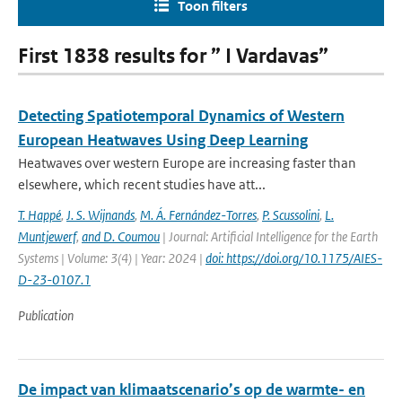
Toon filters
First 1838 results for ” I Vardavas”
Detecting Spatiotemporal Dynamics of Western
European Heatwaves Using Deep Learning
Heatwaves over western Europe are increasing faster than
elsewhere, which recent studies have att...
T. Happé
,
J. S. Wijnands
,
M. Á. Fernández-Torres
,
P. Scussolini
,
L.
Muntjewerf
,
and D. Coumou
| Journal: Artificial Intelligence for the Earth
Systems | Volume: 3(4) | Year: 2024 |
doi: https://doi.org/10.1175/AIES-
D-23-0107.1
Publication
De impact van klimaatscenario’s op de warmte- en