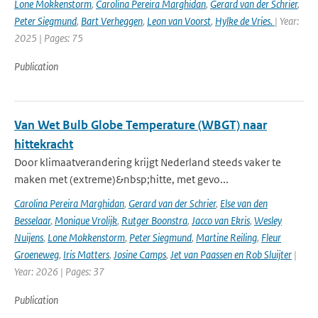
Lone Mokkenstorm
,
Carolina Pereira Marghidan
,
Gerard van der Schrier
,
Peter Siegmund
,
Bart Verheggen
,
Leon van Voorst
,
Hylke de Vries.
| Year:
2025 | Pages: 75
Publication
Van Wet Bulb Globe Temperature (WBGT) naar
hittekracht
Door klimaatverandering krijgt Nederland steeds vaker te
maken met (extreme)&nbsp;hitte, met gevo...
Carolina Pereira Marghidan
,
Gerard van der Schrier
,
Else van den
Besselaar
,
Monique Vrolijk
,
Rutger Boonstra
,
Jacco van Ekris
,
Wesley
Nuijens
,
Lone Mokkenstorm
,
Peter Siegmund
,
Martine Reiling
,
Fleur
Groeneweg
,
Iris Matters
,
Josine Camps
,
Jet van Paassen en Rob Sluijter
|
Year: 2026 | Pages: 37
Publication