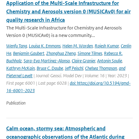
Application of the Multi-Scale Infrastructure for
Chemistry and Aerosols version 0 (MUSICAv0) for air
quality research in Africa
The Multi-Scale Infrastructure for Chemistry and Aerosols
Version 0 (MUSICAv0) is a new community...
Wenfu Tang
,
Louisa K. Emmons
,
Helen M. Worden
,
Rajesh Kumar
,
Cenlin
He
,
Benjamin Gaubert
,
Zhonghua Zheng
,
Simone Tilmes
,
Rebecca R.
Buchholz
,
Sara-Eva Martinez-Alonso
,
Claire Granier
,
Antonin Soulie
,
Kathryn McKain
,
Bruce C. Daube
,
Jeff Peischl
,
Chelsea Thompson
,
and
Pieternel Levelt
| Journal: Geosci. Model Dev | Volume: 16 | Year: 2023 |
First page: 6001 | Last page: 6028 |
doi: https://doi.org/10.5194/gmd-
16-6001-2023
Publication
Calm ocean, stormy sea: Atmospheric and
oceanographic observations of the Atlantic during