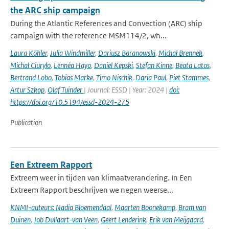
the ARC ship campaign
During the Atlantic References and Convection (ARC) ship
campaign with the reference MSM114/2, wh...
Laura Köhler
,
Julia Windmiller
,
Dariusz Baranowski
,
Michał Brennek
,
Michał Ciuryło
,
Lennéa Hayo
,
Daniel Kepski
,
Stefan Kinne
,
Beata Latos
,
Bertrand Lobo
,
Tobias Marke
,
Timo Nischik
,
Daria Paul
,
Piet Stammes
,
Artur Szkop
,
Olaf Tuinder
| Journal: ESSD | Year: 2024 |
doi:
https://doi.org/10.5194/essd-2024-275
Publication
Een Extreem Rapport
Extreem weer in tijden van klimaatverandering. In Een
Extreem Rapport beschrijven we negen weerse...
KNMI-auteurs: Nadia Bloemendaal
,
Maarten Boonekamp
,
Bram van
Duinen
,
Job Dullaart-van Veen
,
Geert Lenderink
,
Erik van Meijgaard
,