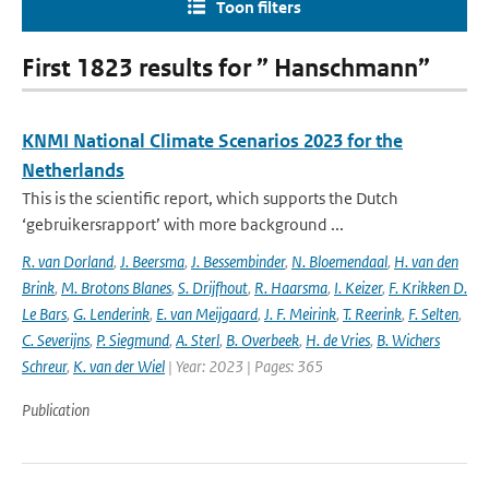
Toon filters
First 1823 results for ” Hanschmann”
KNMI National Climate Scenarios 2023 for the
Netherlands
This is the scientific report, which supports the Dutch
‘gebruikersrapport’ with more background ...
R. van Dorland
,
J. Beersma
,
J. Bessembinder
,
N. Bloemendaal
,
H. van den
Brink
,
M. Brotons Blanes
,
S. Drijfhout
,
R. Haarsma
,
I. Keizer
,
F. Krikken D.
Le Bars
,
G. Lenderink
,
E. van Meijgaard
,
J. F. Meirink
,
T. Reerink
,
F. Selten
,
C. Severijns
,
P. Siegmund
,
A. Sterl
,
B. Overbeek
,
H. de Vries
,
B. Wichers
Schreur
,
K. van der Wiel
| Year: 2023 | Pages: 365
Publication