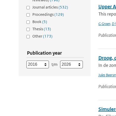
Upper A
Journal articles
(532)
This repo
Proceedings
(129)
Book
(5)
G Groen
,
D 
Thesis
(13)
Publicatio
Other
(173)
Publication year
Droog, 
t/m
In de zo
Jules Beers
Publicatio
Simuler