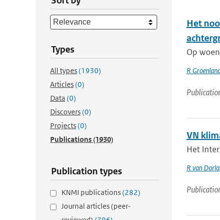
Sort by
Het noo
achterg
Types
Op woens
All types
(1930)
R Groenlan
Articles
(0)
Publicatio
Data
(0)
Discovers
(0)
Projects
(0)
VN klim
Publications
(1930)
Het Inte
R van Dorl
Publication types
Publicatio
KNMI publications
(282)
Journal articles (peer-
reviewed)
(796)