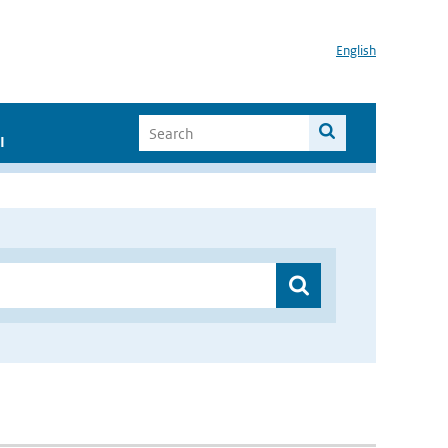
English
I