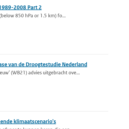
 1989-2008 Part 2
(below 850 hPa or 1.5 km) fo...
fase van de Droogtestudie Nederland
w’ (WB21) advies uitgebracht ove...
lende klimaatscenario's