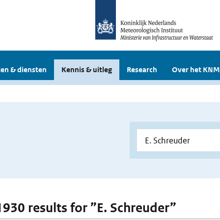
en & diensten
Kennis & uitleg
Research
Over het KNM
 1930 results for ”E. Schreuder”