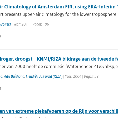
ir Climatology of Amsterdam FIR, using ERA-Interim
rt presents upper-air climatology for the lower troposphere 
Wolters
| Year: 2011 | Pages: 106
n
droger, droogst - KNMI/RIZA bijdrage aan de tweede 
mer van 2000 heeft de commissie ‘Waterbeheer 21e&nbsp;eeu
ma
,
Adri Buishand
,
Hendrik Buiteveld (RIZA)
| Year: 2004 | Pages: 52
n
en van extreme piekafvoeren op de Rijn voor verschil