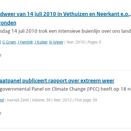
dweer van 14 juli 2010 in Vethuizen en Neerkant e.o
ronden
dag 14 juli 2010 trok een intensieve buienlijn over ons la
d
,
G Groen
,
J Hemink
,
J Kuiper
,
N Wever
| Year: 2010 | Pages: 0
n
aatpanel publiceert rapport over extreem weer
rgovernmental Panel on Climate Change (IPCC) heeft op 18 n
and
| Journal: Zenit | Volume: 39 | Year: 2012 | First page: 39
n