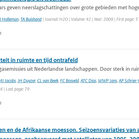
rs geven neerslagschattingen over grote gebieden met hoge r
I Holleman
,
TA Buishand
| Journal: H2O | Volume: 42 | Year: 2009 | First page: 3
n
iteit in ruimte en tijd ontrafeld
asemissies uit Nederlandse landschappen. Door sterk in ruim
J Jacobs
,
JH Duyzer
,
CL van Beek
,
FC Bosveld
,
ATC Dias
,
WWP Jans
,
AP Schrier-U
66 | Last page: 79
n
en en de Afrikaanse moesson. Seizoensvariaties van a