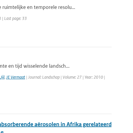
uimtelijke en temporele resolu...
1 | Last page: 33
te en tijd wisselende landsch...
ijl
,
JE Vermaat
| Journal: Landschap | Volume: 27 | Year: 2010 |
bsorberende aërosolen in Afrika gerelateerd