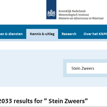
en & diensten
Kennis & uitleg
Research
Over het KNM
 2033 results for ” Stein Zweers”