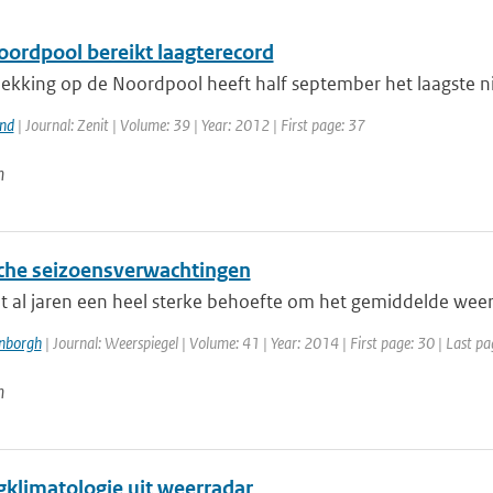
Noordpool bereikt laagterecord
ekking op de Noordpool heeft half september het laagste niv
and
| Journal: Zenit | Volume: 39 | Year: 2012 | First page: 37
n
che seizoensverwachtingen
t al jaren een heel sterke behoefte om het gemiddelde weer 
enborgh
| Journal: Weerspiegel | Volume: 41 | Year: 2014 | First page: 30 | Last pa
n
gklimatologie uit weerradar