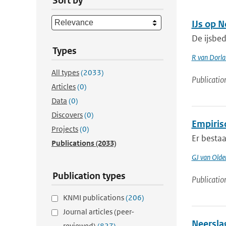
Sort by
IJs op 
De ijsbed
Types
R van Dorl
All types
(2033)
Publicatio
Articles
(0)
Data
(0)
Discovers
(0)
Empiris
Projects
(0)
Er bestaa
Publications
(2033)
GJ van Old
Publication types
Publicatio
KNMI publications
(206)
Journal articles (peer-
Neersla
reviewed)
(827)