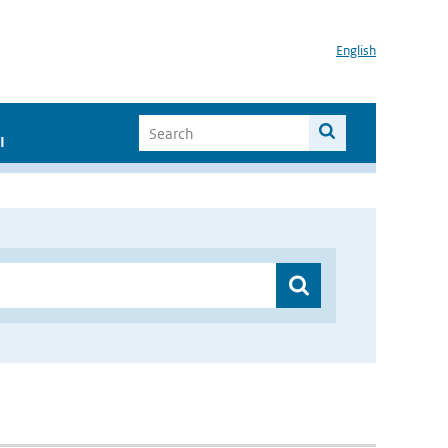
English
I