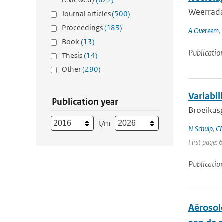
Weerrada
Journal articles
(500)
Proceedings
(183)
A Overeem
,
Book
(13)
Publicatio
Thesis
(14)
Other
(290)
Variabil
Publication year
Broeikasg
t/m
N Schulp
,
CM
First page: 
Publicatio
Aërosol