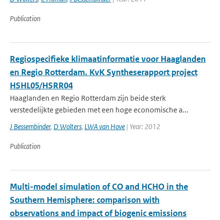
Publication
Regiospecifieke klimaatinformatie voor Haaglanden
en Regio Rotterdam. KvK Syntheserapport project
HSHL05/HSRR04
Haaglanden en Regio Rotterdam zijn beide sterk
verstedelijkte gebieden met een hoge economische a...
J Bessembinder
,
D Wolters
,
LWA van Hove
| Year: 2012
Publication
Multi-model simulation of CO and HCHO in the
Southern Hemisphere: comparison with
observations and impact of biogenic emissions