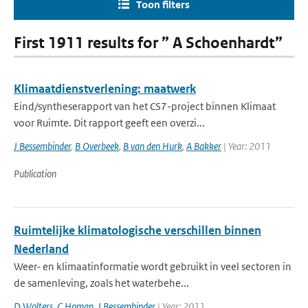
Toon filters
First 1911 results for ” A Schoenhardt”
Klimaatdienstverlening: maatwerk
Eind/syntheserapport van het CS7-project binnen Klimaat
voor Ruimte. Dit rapport geeft een overzi...
J Bessembinder
,
B Overbeek
,
B van den Hurk
,
A Bakker
| Year: 2011
Publication
Ruimtelijke klimatologische verschillen binnen
Nederland
Weer- en klimaatinformatie wordt gebruikt in veel sectoren in
de samenleving, zoals het waterbehe...
D Wolters
,
C Homan
,
J Bessembinder
| Year: 2011