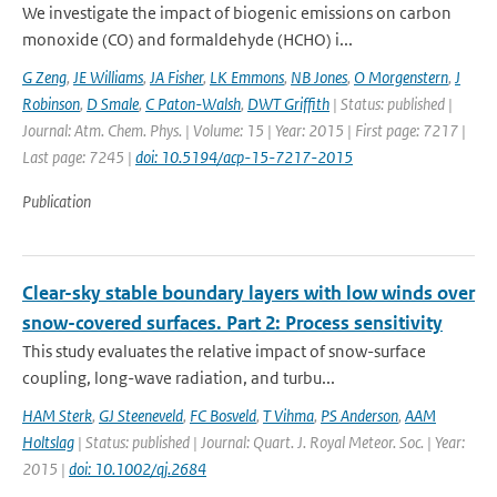
We investigate the impact of biogenic emissions on carbon
monoxide (CO) and formaldehyde (HCHO) i...
G Zeng
,
JE Williams
,
JA Fisher
,
LK Emmons
,
NB Jones
,
O Morgenstern
,
J
Robinson
,
D Smale
,
C Paton-Walsh
,
DWT Griffith
| Status: published |
Journal: Atm. Chem. Phys. | Volume: 15 | Year: 2015 | First page: 7217 |
Last page: 7245 |
doi: 10.5194/acp-15-7217-2015
Publication
Clear-sky stable boundary layers with low winds over
snow-covered surfaces. Part 2: Process sensitivity
This study evaluates the relative impact of snow-surface
coupling, long-wave radiation, and turbu...
HAM Sterk
,
GJ Steeneveld
,
FC Bosveld
,
T Vihma
,
PS Anderson
,
AAM
Holtslag
| Status: published | Journal: Quart. J. Royal Meteor. Soc. | Year:
2015 |
doi: 10.1002/qj.2684