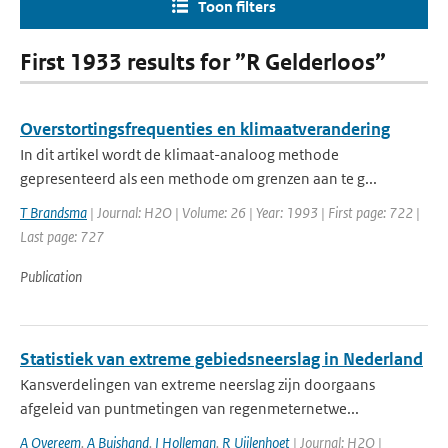
Toon filters
First 1933 results for ”R Gelderloos”
Overstortingsfrequenties en klimaatverandering
In dit artikel wordt de klimaat-analoog methode
gepresenteerd als een methode om grenzen aan te g...
T Brandsma
| Journal: H2O | Volume: 26 | Year: 1993 | First page: 722 |
Last page: 727
Publication
Statistiek van extreme gebiedsneerslag in Nederland
Kansverdelingen van extreme neerslag zijn doorgaans
afgeleid van puntmetingen van regenmeternetwe...
A Overeem
,
A Buishand
,
I Holleman
,
R Uijlenhoet
| Journal: H2O |