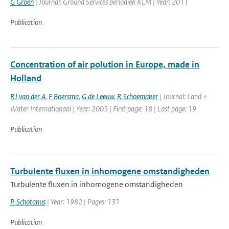
G Groen
| Journal: Ground Services periodiek KLM | Year: 2011
Publication
Concentration of air polution in Europe, made in
Holland
RJ van der A
,
F Boersma
,
G de Leeuw
,
R Schoemaker
| Journal: Land +
Water Internationaal | Year: 2005 | First page: 18 | Last page: 19
Publication
Turbulente fluxen in inhomogene omstandigheden
Turbulente fluxen in inhomogene omstandigheden
P. Schotanus
| Year: 1982 | Pages: 131
Publication