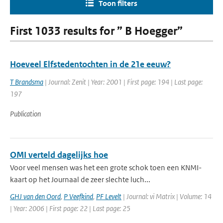
Toon filters
First 1033 results for ” B Hoegger”
Hoeveel Elfstedentochten in de 21e eeuw?
T Brandsma
| Journal: Zenit | Year: 2001 | First page: 194 | Last page:
197
Publication
OMI verteld dagelijks hoe
Voor veel mensen was het een grote schok toen een KNMI-
kaart op het Journaal de zeer slechte luch...
GHJ van den Oord
,
P Veefkind
,
PF Levelt
| Journal: vi Matrix | Volume: 14
| Year: 2006 | First page: 22 | Last page: 25