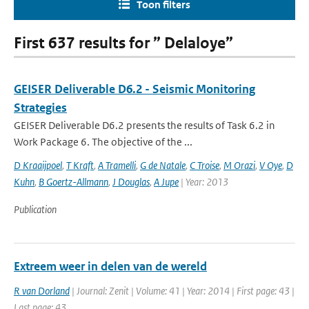
Toon filters
First 637 results for ” Delaloye”
GEISER Deliverable D6.2 - Seismic Monitoring
Strategies
GEISER Deliverable D6.2 presents the results of Task 6.2 in
Work Package 6. The objective of the ...
D Kraaijpoel
,
T Kraft
,
A Tramelli
,
G de Natale
,
C Troise
,
M Orazi
,
V Oye
,
D
Kuhn
,
B Goertz-Allmann
,
J Douglas
,
A Jupe
| Year: 2013
Publication
Extreem weer in delen van de wereld
R van Dorland
| Journal: Zenit | Volume: 41 | Year: 2014 | First page: 43 |
Last page: 43