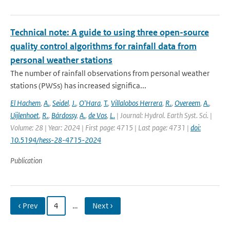
Technical note: A guide to using three open-source
quality control algorithms for rainfall data from
personal weather stations
The number of rainfall observations from personal weather
stations (PWSs) has increased significa...
El Hachem
,
A.
,
Seidel
,
J.
,
O'Hara
,
T.
,
Villalobos Herrera
,
R.
,
Overeem
,
A.
,
Uijlenhoet
,
R.
,
Bárdossy
,
A.
,
de Vos
,
L.
| Journal: Hydrol. Earth Syst. Sci. |
Volume: 28 | Year: 2024 | First page: 4715 | Last page: 4731 |
doi:
10.5194/hess-28-4715-2024
Publication
‹ Prev
4
…
Next ›