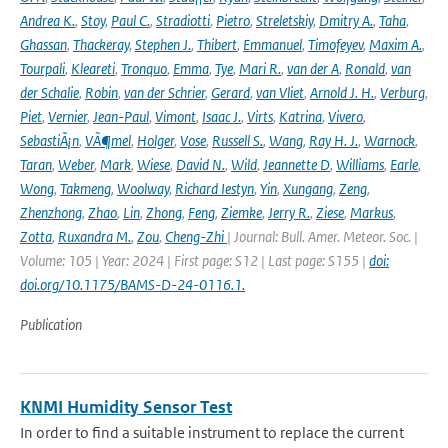
Andrea K.
,
Stoy
,
Paul C.
,
Stradiotti
,
Pietro
,
Streletskiy
,
Dmitry A.
,
Taha
,
Ghassan
,
Thackeray
,
Stephen J.
,
Thibert
,
Emmanuel
,
Timofeyev
,
Maxim A.
,
Tourpali
,
Kleareti
,
Tronquo
,
Emma
,
Tye
,
Mari R.
,
van der A
,
Ronald
,
van
der Schalie
,
Robin
,
van der Schrier
,
Gerard
,
van Vliet
,
Arnold J. H.
,
Verburg
,
Piet
,
Vernier
,
Jean-Paul
,
Vimont
,
Isaac J.
,
Virts
,
Katrina
,
Vivero
,
SebastiÃ¡n
,
VÃ¶mel
,
Holger
,
Vose
,
Russell S.
,
Wang
,
Ray H. J.
,
Warnock
,
Taran
,
Weber
,
Mark
,
Wiese
,
David N.
,
Wild
,
Jeannette D
,
Williams
,
Earle
,
Wong
,
Takmeng
,
Woolway
,
Richard Iestyn
,
Yin
,
Xungang
,
Zeng
,
Zhenzhong
,
Zhao
,
Lin
,
Zhong
,
Feng
,
Ziemke
,
Jerry R.
,
Ziese
,
Markus
,
Zotta
,
Ruxandra M.
,
Zou
,
Cheng-Zhi
| Journal: Bull. Amer. Meteor. Soc. |
Volume: 105 | Year: 2024 | First page: S12 | Last page: S155 |
doi:
doi.org/10.1175/BAMS-D-24-0116.1.
Publication
KNMI Humidity Sensor Test
In order to find a suitable instrument to replace the current