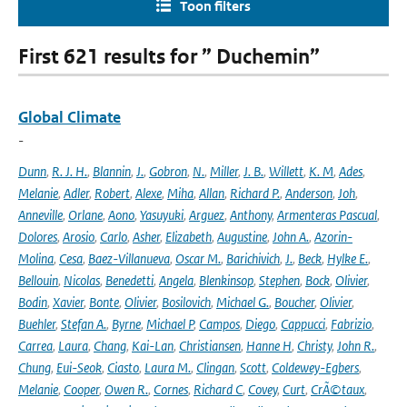
Toon filters
First 621 results for ” Duchemin”
Global Climate
-
Dunn
,
R. J. H.
,
Blannin
,
J.
,
Gobron
,
N.
,
Miller
,
J. B.
,
Willett
,
K. M
,
Ades
,
Melanie
,
Adler
,
Robert
,
Alexe
,
Miha
,
Allan
,
Richard P.
,
Anderson
,
Joh
,
Anneville
,
Orlane
,
Aono
,
Yasuyuki
,
Arguez
,
Anthony
,
Armenteras Pascual
,
Dolores
,
Arosio
,
Carlo
,
Asher
,
Elizabeth
,
Augustine
,
John A.
,
Azorin-
Molina
,
Cesa
,
Baez-Villanueva
,
Oscar M.
,
Barichivich
,
J.
,
Beck
,
Hylke E.
,
Bellouin
,
Nicolas
,
Benedetti
,
Angela
,
Blenkinsop
,
Stephen
,
Bock
,
Olivier
,
Bodin
,
Xavier
,
Bonte
,
Olivier
,
Bosilovich
,
Michael G.
,
Boucher
,
Olivier
,
Buehler
,
Stefan A.
,
Byrne
,
Michael P
,
Campos
,
Diego
,
Cappucci
,
Fabrizio
,
Carrea
,
Laura
,
Chang
,
Kai-Lan
,
Christiansen
,
Hanne H
,
Christy
,
John R.
,
Chung
,
Eui-Seok
,
Ciasto
,
Laura M.
,
Clingan
,
Scott
,
Coldewey-Egbers
,
Melanie
,
Cooper
,
Owen R.
,
Cornes
,
Richard C
,
Covey
,
Curt
,
CrÃ©taux
,