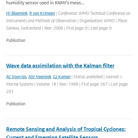
humidity sensor used in KNMI’s meas...
HI Bloemink
,
R van Krimpen
| Conference: WMO Technical Conference on
Instruments and Methods of Observation | Organisation: WMO | Place:
Geneva, Switzerland | Year: 2006 | First page: 0 | Last page: 0
Publication
Wave data assimilation with the Kalman filter
AC Voorrips
,
AW Heemink
,
GJ Komen
| Status: published | Journal: J.
Marine Systems | Volume: 18 | Year: 1999 | First page: 267 | Last page:
291
Publication
Remote Sensing and Analysis of Tropical Cyclones:
Current and Emerging Satellite Sensors