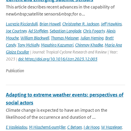
This article describes recent advances in the capability of
new&nbsp;satellite sensors&nbsp;for o...
Lucrezia Ricciardulli
,
Brian Howell
,
Christopher R. Jackson
,
Jeff Hawkins
,
Joe Courtney
,
Ad Stoffelen
,
Sebastian Langlade
,
Chris Fogarty
,
Alexis
Mouche
,
William Blackwell
,
Thomas Meissner
,
Julian Heming
,
Brett
Candy
,
Tony McNally
,
Masahiro Kazumori
,
Chinmay Khadke
,
Maria Ana
Glaiza Escullar
| Journal: Tropical Cyclone Research and Review | Year:
2023 |
doi: https://doi.org/10.1016/j.tcrr.2023.12.003
Publication
Adapting to extreme weather events: perspectives of
social actors
Climate change is expected to have an impact on the
likelihood of the occurrence and duration of ...
E Vasileiadou
,
M Hisschem&ouml;ller
,
C Betgen
,
I de Hoog
,
W Hazeleger
,