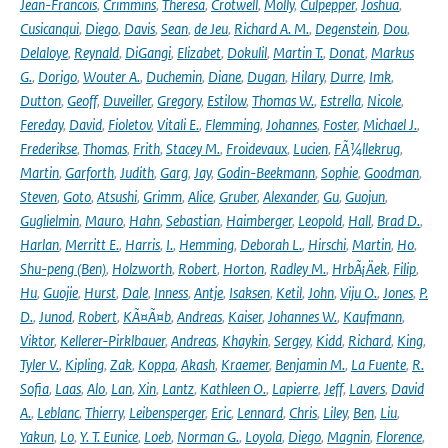
Jean-Francois
,
Crimmins
,
Theresa
,
Crotwell
,
Molly
,
Culpepper
,
Joshua
,
Cusicanqui
,
Diego
,
Davis
,
Sean
,
de Jeu
,
Richard A. M.
,
Degenstein
,
Dou
,
Delaloye
,
Reynald
,
DiGangi
,
Elizabet
,
Dokulil
,
Martin T.
,
Donat
,
Markus
G.
,
Dorigo
,
Wouter A.
,
Duchemin
,
Diane
,
Dugan
,
Hilary
,
Durre
,
Imk
,
Dutton
,
Geoff
,
Duveiller
,
Gregory
,
Estilow
,
Thomas W.
,
Estrella
,
Nicole
,
Fereday
,
David
,
Fioletov
,
Vitali E.
,
Flemming
,
Johannes
,
Foster
,
Michael J.
,
Frederikse
,
Thomas
,
Frith
,
Stacey M.
,
Froidevaux
,
Lucien
,
FÃ¼llekrug
,
Martin
,
Garforth
,
Judith
,
Garg
,
Jay
,
Godin-Beekmann
,
Sophie
,
Goodman
,
Steven
,
Goto
,
Atsushi
,
Grimm
,
Alice
,
Gruber
,
Alexander
,
Gu
,
Guojun
,
Guglielmin
,
Mauro
,
Hahn
,
Sebastian
,
Haimberger
,
Leopold
,
Hall
,
Brad D.
,
Harlan
,
Merritt E.
,
Harris
,
I.
,
Hemming
,
Deborah L.
,
Hirschi
,
Martin
,
Ho
,
Shu-peng (Ben)
,
Holzworth
,
Robert
,
Horton
,
Radley M.
,
HrbÃ¡Äek
,
Filip
,
Hu
,
Guojie
,
Hurst
,
Dale
,
Inness
,
Antje
,
Isaksen
,
Ketil
,
John
,
Viju O.
,
Jones
,
P.
D.
,
Junod
,
Robert
,
KÃ¤Ã¤b
,
Andreas
,
Kaiser
,
Johannes W.
,
Kaufmann
,
Viktor
,
Kellerer-Pirklbauer
,
Andreas
,
Khaykin
,
Sergey
,
Kidd
,
Richard
,
King
,
Tyler V.
,
Kipling
,
Zak
,
Koppa
,
Akash
,
Kraemer
,
Benjamin M.
,
La Fuente
,
R.
Sofia
,
Laas
,
Alo
,
Lan
,
Xin
,
Lantz
,
Kathleen O.
,
Lapierre
,
Jeff
,
Lavers
,
David
A.
,
Leblanc
,
Thierry
,
Leibensperger
,
Eric
,
Lennard
,
Chris
,
Liley
,
Ben
,
Liu
,
Yakun
,
Lo
,
Y. T. Eunice
,
Loeb
,
Norman G.
,
Loyola
,
Diego
,
Magnin
,
Florence
,