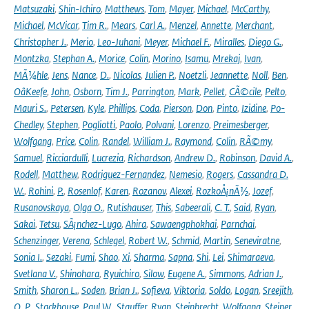
Matsuzaki
,
Shin-Ichiro
,
Matthews
,
Tom
,
Mayer
,
Michael
,
McCarthy
,
Michael
,
McVicar
,
Tim R.
,
Mears
,
Carl A.
,
Menzel
,
Annette
,
Merchant
,
Christopher J.
,
Merio
,
Leo-Juhani
,
Meyer
,
Michael F.
,
Miralles
,
Diego G.
,
Montzka
,
Stephan A.
,
Morice
,
Colin
,
Morino
,
Isamu
,
Mrekaj
,
Ivan
,
MÃ¼hle
,
Jens
,
Nance
,
D.
,
Nicolas
,
Julien P.
,
Noetzli
,
Jeannette
,
Noll
,
Ben
,
OâKeefe
,
John
,
Osborn
,
Tim J.
,
Parrington
,
Mark
,
Pellet
,
CÃ©cile
,
Pelto
,
Mauri S.
,
Petersen
,
Kyle
,
Phillips
,
Coda
,
Pierson
,
Don
,
Pinto
,
Izidine
,
Po-
Chedley
,
Stephen
,
Pogliotti
,
Paolo
,
Polvani
,
Lorenzo
,
Preimesberger
,
Wolfgang
,
Price
,
Colin
,
Randel
,
William J.
,
Raymond
,
Colin
,
RÃ©my
,
Samuel
,
Ricciardulli
,
Lucrezia
,
Richardson
,
Andrew D.
,
Robinson
,
David A.
,
Rodell
,
Matthew
,
Rodriguez-Fernandez
,
Nemesio
,
Rogers
,
Cassandra D.
W.
,
Rohini
,
P.
,
Rosenlof
,
Karen
,
Rozanov
,
Alexei
,
RozkoÅ¡nÃ½
,
Jozef
,
Rusanovskaya
,
Olga O.
,
Rutishauser
,
This
,
Sabeerali
,
C. T.
,
Said
,
Ryan
,
Sakai
,
Tetsu
,
SÃ¡nchez-Lugo
,
Ahira
,
Sawaengphokhai
,
Parnchai
,
Schenzinger
,
Verena
,
Schlegel
,
Robert W.
,
Schmid
,
Martin
,
Seneviratne
,
Sonia I.
,
Sezaki
,
Fumi
,
Shao
,
Xi
,
Sharma
,
Sapna
,
Shi
,
Lei
,
Shimaraeva
,
Svetlana V.
,
Shinohara
,
Ryuichiro
,
Silow
,
Eugene A.
,
Simmons
,
Adrian J.
,
Smith
,
Sharon L.
,
Soden
,
Brian J.
,
Sofieva
,
Viktoria
,
Soldo
,
Logan
,
Sreejith
,
O. P.
,
Stackhouse
,
Paul W.
,
Stauffer
,
Ryan
,
Steinbrecht
,
Wolfgang
,
Steiner
,