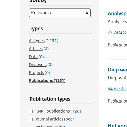
Sort by
Analyse
Analyse 
Types
Th. De Croo
All types
(1251)
Publicatio
Articles
(0)
Data
(0)
Discovers
(0)
Diep wa
Projects
(0)
Diep wat
Publications
(1251)
A.J. van Be
Publication types
Publicatio
KNMI publications
(126)
Journal articles (peer-
Het voo
reviewed)
(489)