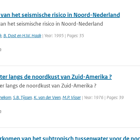
 van het seismische risico in Noord-Nederland
van het seismische risico in Noord-Nederland
k
,
B. Dost en H.W. Haak
| Year: 1995 | Pages: 35
n
ter langs de noordkust van Zuid-Amerika ?
er langs de noordkust van Zuid-Amerika ?
nnekom
,
S.B. Tijssen
,
K. van der Veen
,
M.P. Visser
| Year: 1976 | Pages: 39
n
rkomen van het subtropisch tussenwater voor de no