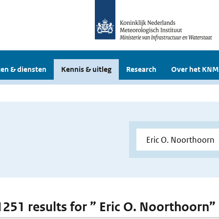
en & diensten
Kennis & uitleg
Research
Over het KNM
 1251 results for ” Eric O. Noorthoorn”