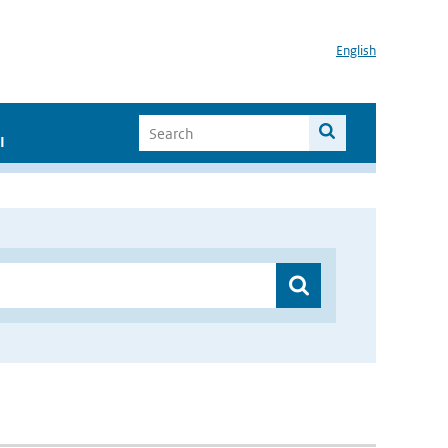
English
I