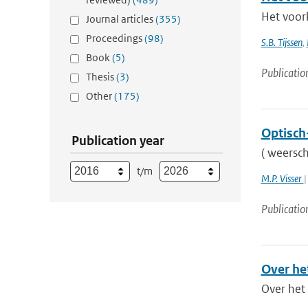
Het voor
Journal articles
(355)
Proceedings
(98)
S.B. Tijssen
,
Book
(5)
Publicatio
Thesis
(3)
Other
(175)
Optisch
Publication year
( weersch
t/m
M.P. Visser
|
Publicatio
Over he
Over het