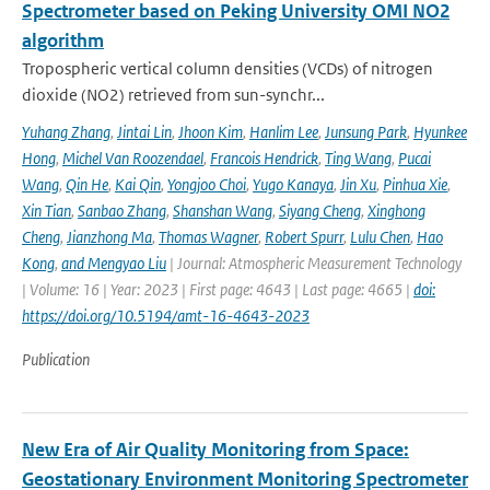
Spectrometer based on Peking University OMI NO2
algorithm
Tropospheric vertical column densities (VCDs) of nitrogen
dioxide (NO2) retrieved from sun-synchr...
Yuhang Zhang
,
Jintai Lin
,
Jhoon Kim
,
Hanlim Lee
,
Junsung Park
,
Hyunkee
Hong
,
Michel Van Roozendael
,
Francois Hendrick
,
Ting Wang
,
Pucai
Wang
,
Qin He
,
Kai Qin
,
Yongjoo Choi
,
Yugo Kanaya
,
Jin Xu
,
Pinhua Xie
,
Xin Tian
,
Sanbao Zhang
,
Shanshan Wang
,
Siyang Cheng
,
Xinghong
Cheng
,
Jianzhong Ma
,
Thomas Wagner
,
Robert Spurr
,
Lulu Chen
,
Hao
Kong
,
and Mengyao Liu
| Journal: Atmospheric Measurement Technology
| Volume: 16 | Year: 2023 | First page: 4643 | Last page: 4665 |
doi:
https://doi.org/10.5194/amt-16-4643-2023
Publication
New Era of Air Quality Monitoring from Space:
Geostationary Environment Monitoring Spectrometer