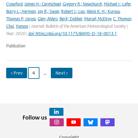
Crawford
,
James H.; Carmichael
,
Gregory R.; Newchurch
,
Michael J.; Lefer
,
Barry L.; Herman
,
Jay R.; Swap
,
Robert J.; Lau
,
Alexis K. H.; Kurosu
,
Thomas P.; Jaross
,
Glen; Ahlers
,
Berit; Dobber
,
Marcel; McElroy
,
C. Thomas;
Choi
,
Yunsoo
| Journal: Bulletin of the American Meteorological Society |
Year: 2020 |
doi: https://doi.org/10.1175/BAMS-D-18-0013.1
Publication
‹ Prev
4
…
Next ›
Follow us
Copyright