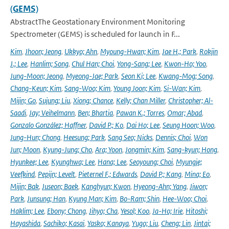
(GEMS)
AbstractThe Geostationary Environment Monitoring
Spectrometer (GEMS) is scheduled for launch in F...
Kim
,
Jhoon; Jeong
,
Ukkyo; Ahn
,
Myoung-Hwan; Kim
,
Jae H.; Park
,
Rokjin
J.; Lee
,
Hanlim; Song
,
Chul Han; Choi
,
Yong-Sang; Lee
,
Kwon-Ho; Yoo
,
Jung-Moon; Jeong
,
Myeong-Jae; Park
,
Seon Ki; Lee
,
Kwang-Mog; Song
,
Chang-Keun; Kim
,
Sang-Woo; Kim
,
Young Joon; Kim
,
Si-Wan; Kim
,
Mijin; Go
,
Sujung; Liu
,
Xiong; Chance
,
Kelly; Chan Miller
,
Christopher; Al-
Saadi
,
Jay; Veihelmann
,
Ben; Bhartia
,
Pawan K.; Torres
,
Omar; Abad
,
Gonzalo González; Haffner
,
David P.; Ko
,
Dai Ho; Lee
,
Seung Hoon; Woo
,
Jung-Hun; Chong
,
Heesung; Park
,
Sang Seo; Nicks
,
Dennis; Choi
,
Won
Jun; Moon
,
Kyung-Jung; Cho
,
Ara; Yoon
,
Jongmin; Kim
,
Sang-kyun; Hong
,
Hyunkee; Lee
,
Kyunghwa; Lee
,
Hana; Lee
,
Seoyoung; Choi
,
Myungje;
Veefkind
,
Pepijn; Levelt
,
Pieternel F.; Edwards
,
David P.; Kang
,
Mina; Eo
,
Mijin; Bak
,
Juseon; Baek
,
Kanghyun; Kwon
,
Hyeong-Ahn; Yang
,
Jiwon;
Park
,
Junsung; Han
,
Kyung Man; Kim
,
Bo-Ram; Shin
,
Hee-Woo; Choi
,
Haklim; Lee
,
Ebony; Chong
,
Jihyo; Cha
,
Yesol; Koo
,
Ja-Ho; Irie
,
Hitoshi;
Hayashida
,
Sachiko; Kasai
,
Yasko; Kanaya
,
Yugo; Liu
,
Cheng; Lin
,
Jintai;