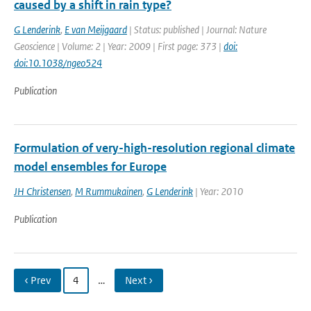
caused by a shift in rain type?
G Lenderink
,
E van Meijgaard
| Status: published | Journal: Nature
Geoscience | Volume: 2 | Year: 2009 | First page: 373 |
doi:
doi:10.1038/ngeo524
Publication
Formulation of very-high-resolution regional climate
model ensembles for Europe
JH Christensen
,
M Rummukainen
,
G Lenderink
| Year: 2010
Publication
‹ Prev
4
…
Next ›