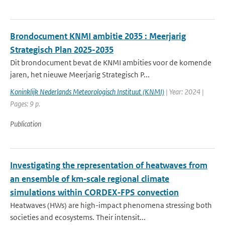
Brondocument KNMI ambitie 2035 : Meerjarig
Strategisch Plan 2025-2035
Dit brondocument bevat de KNMI ambities voor de komende
jaren, het nieuwe Meerjarig Strategisch P...
Koninklijk Nederlands Meteorologisch Instituut (KNMI)
| Year: 2024 |
Pages: 9 p.
Publication
Investigating the representation of heatwaves from
an ensemble of km‐scale regional climate
simulations within CORDEX‐FPS convection
Heatwaves (HWs) are high-impact phenomena stressing both
societies and ecosystems. Their intensit...