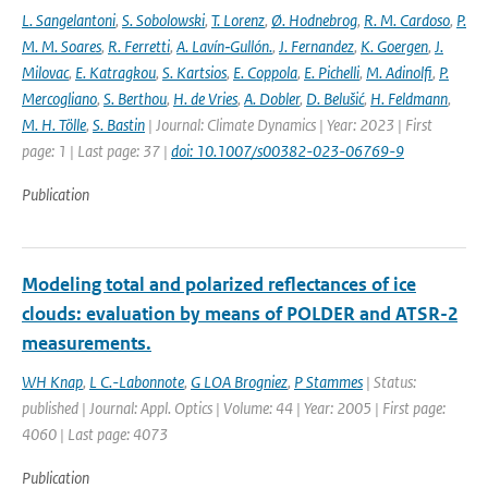
L. Sangelantoni
,
S. Sobolowski
,
T. Lorenz
,
Ø. Hodnebrog
,
R. M. Cardoso
,
P.
M. M. Soares
,
R. Ferretti
,
A. Lavín‐Gullón.
,
J. Fernandez
,
K. Goergen
,
J.
Milovac
,
E. Katragkou
,
S. Kartsios
,
E. Coppola
,
E. Pichelli
,
M. Adinolfi
,
P.
Mercogliano
,
S. Berthou
,
H. de Vries
,
A. Dobler
,
D. Belušić
,
H. Feldmann
,
M. H. Tölle
,
S. Bastin
| Journal: Climate Dynamics | Year: 2023 | First
page: 1 | Last page: 37 |
doi: 10.1007/s00382-023-06769-9
Publication
Modeling total and polarized reflectances of ice
clouds: evaluation by means of POLDER and ATSR-2
measurements.
WH Knap
,
L C.-Labonnote
,
G LOA Brogniez
,
P Stammes
| Status:
published | Journal: Appl. Optics | Volume: 44 | Year: 2005 | First page:
4060 | Last page: 4073
Publication