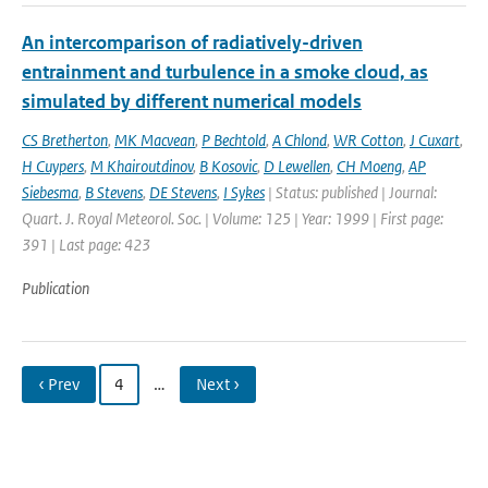
An intercomparison of radiatively-driven
entrainment and turbulence in a smoke cloud, as
simulated by different numerical models
CS Bretherton
,
MK Macvean
,
P Bechtold
,
A Chlond
,
WR Cotton
,
J Cuxart
,
H Cuypers
,
M Khairoutdinov
,
B Kosovic
,
D Lewellen
,
CH Moeng
,
AP
Siebesma
,
B Stevens
,
DE Stevens
,
I Sykes
| Status: published | Journal:
Quart. J. Royal Meteorol. Soc. | Volume: 125 | Year: 1999 | First page:
391 | Last page: 423
Publication
‹ Prev
4
…
Next ›