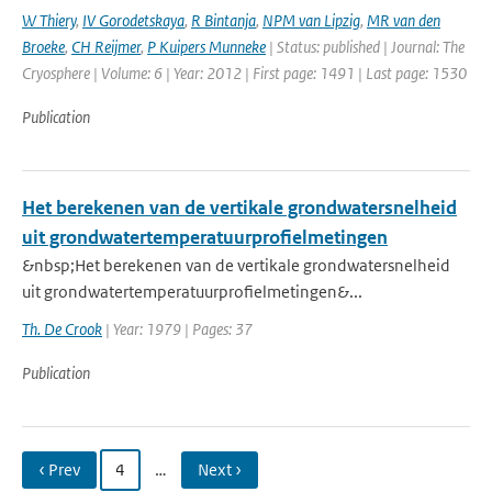
W Thiery
,
IV Gorodetskaya
,
R Bintanja
,
NPM van Lipzig
,
MR van den
Broeke
,
CH Reijmer
,
P Kuipers Munneke
| Status: published | Journal: The
Cryosphere | Volume: 6 | Year: 2012 | First page: 1491 | Last page: 1530
Publication
Het berekenen van de vertikale grondwatersnelheid
uit grondwatertemperatuurprofielmetingen
&nbsp;Het berekenen van de vertikale grondwatersnelheid
uit grondwatertemperatuurprofielmetingen&...
Th. De Crook
| Year: 1979 | Pages: 37
Publication
‹ Prev
4
…
Next ›