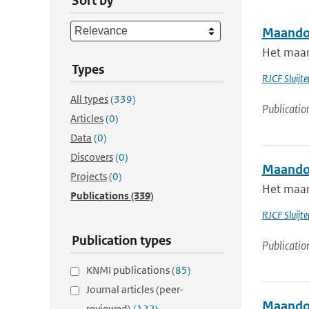
Sort by
Maandov
Het maan
Types
RJCF Sluijte
All types
(339)
Publicatio
Articles
(0)
Data
(0)
Discovers
(0)
Maandov
Projects
(0)
Het maan
Publications
(339)
RJCF Sluijte
Publication types
Publicatio
KNMI publications
(85)
Journal articles (peer-
Maandov
reviewed)
(122)