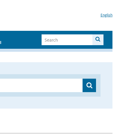
English
I