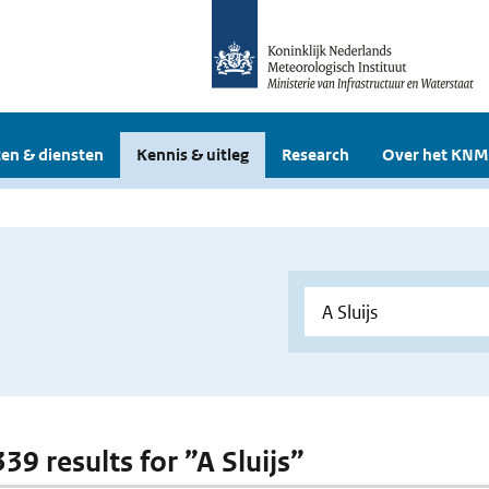
en & diensten
Kennis & uitleg
Research
Over het KNM
339 results for ”A Sluijs”