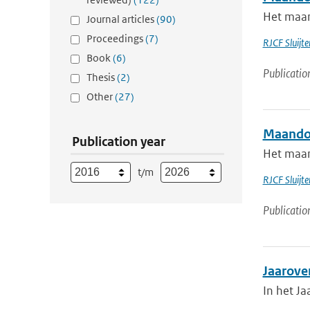
Het maan
Journal articles
(90)
Proceedings
(7)
RJCF Sluijte
Book
(6)
Publicatio
Thesis
(2)
Other
(27)
Maandov
Publication year
Het maan
t/m
RJCF Sluijte
Publicatio
Jaarove
In het J