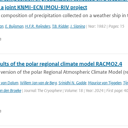
 : a joint KNMI-ECN IMOU-RIV project
composition of precipitation collected on a weather ship in th
an
,
E. Buijsman
,
H.F.R. Reijnders
,
T.B. Ridder
,
J. Slanina
| Year: 1982 | Pages: 15
n
sults of the polar regional climate model RACMO2.4
version of the polar Regional Atmospheric Climate Model (re
T. van Dalum
,
Willem Jan van de Berg
,
Srinidhi N. Gadde
,
Maurice van Tiggelen
,
Tij
an den Broeke
| Journal: The Cryosphere | Volume: 18 | Year: 2024 | First page: 4
n