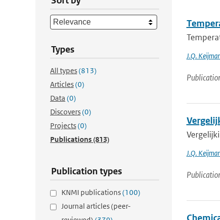
Sort by
Tempera
Temperatu
Types
J.Q. Keijma
All types
(813)
Publicatio
Articles
(0)
Data
(0)
Discovers
(0)
Vergeli
Projects
(0)
Vergelij
Publications
(813)
J.Q. Keijma
Publication types
Publicatio
KNMI publications
(100)
Journal articles (peer-
Chemical
reviewed)
(379)