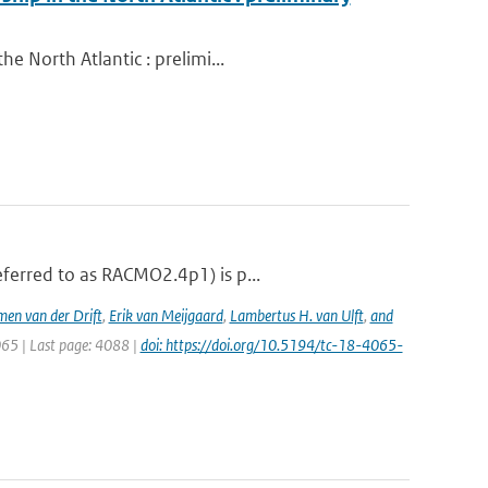
e North Atlantic : prelimi...
ferred to as RACMO2.4p1) is p...
men van der Drift
,
Erik van Meijgaard
,
Lambertus H. van Ulft
,
and
065 | Last page: 4088 |
doi: https://doi.org/10.5194/tc-18-4065-