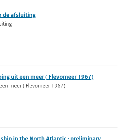
 de afsluiting
iting
ping uit een meer ( Flevomeer 1967)
t een meer ( Flevomeer 1967)
hip in the North Atlantic : preliminary