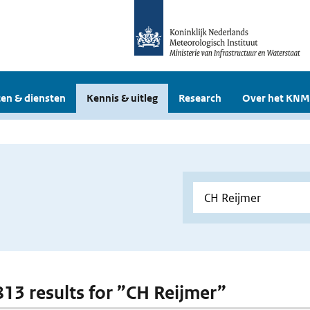
en & diensten
Kennis & uitleg
Research
Over het KNM
 813 results for ”CH Reijmer”