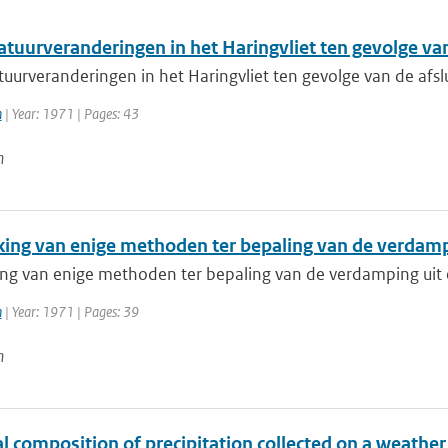
tuurveranderingen in het Haringvliet ten gevolge van
urveranderingen in het Haringvliet ten gevolge van de afslu
n
| Year: 1971 | Pages: 43
n
jking van enige methoden ter bepaling van de verdam
king van enige methoden ter bepaling van de verdamping ui
n
| Year: 1971 | Pages: 39
n
 composition of precipitation collected on a weather s