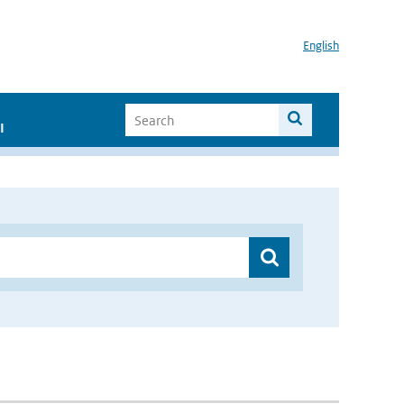
English
I