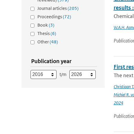
results
Journal articles
(205)
Chemical 
Proceedings
(72)
Book
(3)
W.A.H. Asm
Thesis
(6)
Publicatio
Other
(48)
Publication year
First re
t/m
The next 
Christiaan 
Michiel R. v
2024
Publicatio