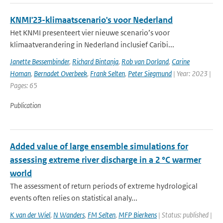
KNMI'23-klimaatscenario's voor Nederland
Het KNMI presenteert vier nieuwe scenario’s voor
klimaatverandering in Nederland inclusief Caribi...
Janette Bessembinder
,
Richard Bintanja
,
Rob van Dorland
,
Carine
Homan
,
Bernadet Overbeek
,
Frank Selten
,
Peter Siegmund
| Year: 2023 |
Pages: 65
Publication
Added value of large ensemble simulations for
assessing extreme river discharge in a 2 °C warmer
world
The assessment of return periods of extreme hydrological
events often relies on statistical analy...
K van der Wiel
,
N Wanders
,
FM Selten
,
MFP Bierkens
| Status: published |