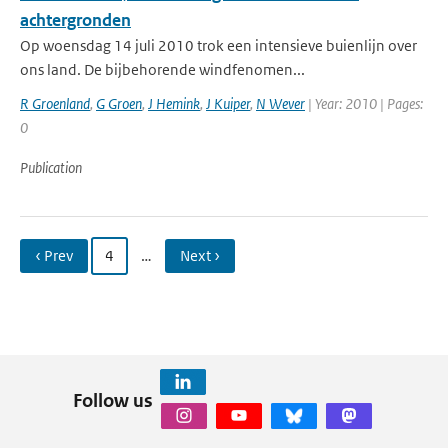
achtergronden
Op woensdag 14 juli 2010 trok een intensieve buienlijn over
ons land. De bijbehorende windfenomen...
R Groenland
,
G Groen
,
J Hemink
,
J Kuiper
,
N Wever
| Year: 2010 | Pages:
0
Publication
‹ Prev
4
…
Next ›
Follow us