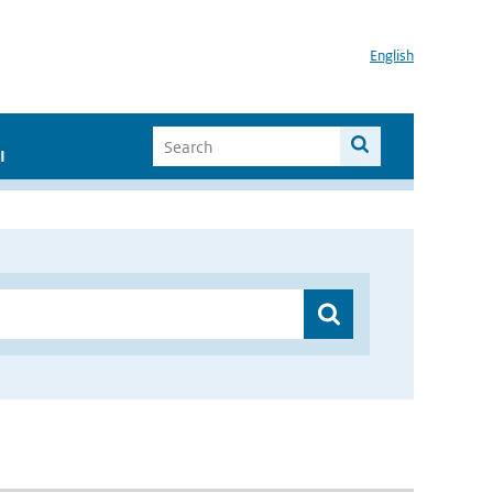
English
I