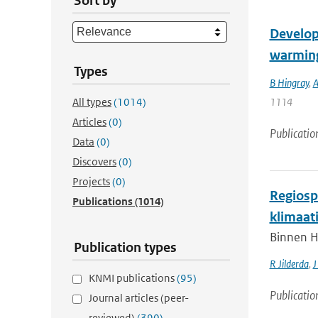
Sort by
Develop
warming
Types
B Hingray
,
A
All types
(1014)
1114
Articles
(0)
Publicatio
Data
(0)
Discovers
(0)
Projects
(0)
Regiospe
Publications
(1014)
klimaat
Binnen H
Publication types
R Jilderda
,
J
KNMI publications
(95)
Publicatio
Journal articles (peer-
reviewed)
(390)