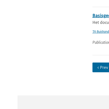
Basisge
Het docu
TA Buishand
Publicatio
‹ Prev