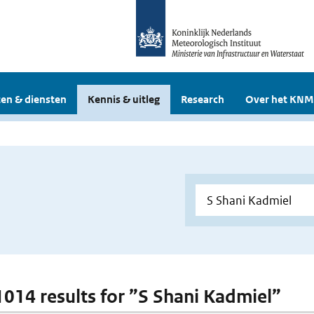
en & diensten
Kennis & uitleg
Research
Over het KNM
 1014 results for ”S Shani Kadmiel”