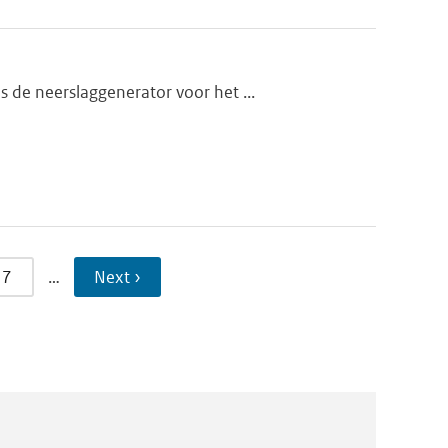
 de neerslaggenerator voor het ...
7
…
Next ›