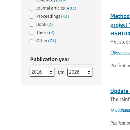
Journal articles
(403)
Methode
Proceedings
(43)
Book
(2)
project
Thesis
(3)
HSHL04
Other
(78)
Het stede
J Bessembin
Publication year
Publicatio
t/m
Update 
The rainf
TA Buishand
Publicatio