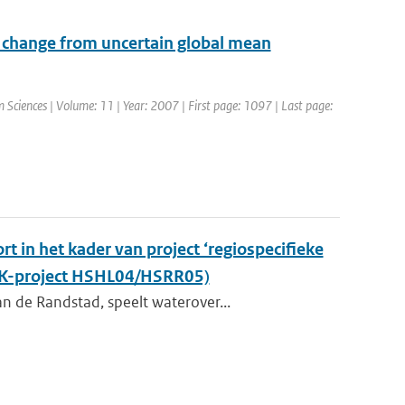
e change from uncertain global mean
 Sciences | Volume: 11 | Year: 2007 | First page: 1097 | Last page:
t in het kader van project ‘regiospecifieke
KvK-project HSHL04/HSRR05)
n de Randstad, speelt waterover...