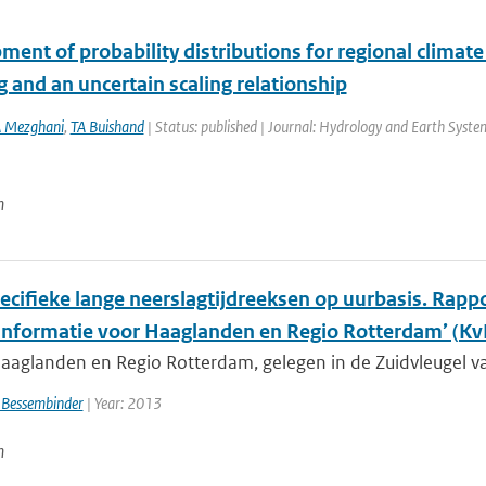
ment of probability distributions for regional climat
 and an uncertain scaling relationship
 Mezghani
,
TA Buishand
| Status: published | Journal: Hydrology and Earth System
n
cifieke lange neerslagtijdreeksen op uurbasis. Rappor
informatie voor Haaglanden en Regio Rotterdam’ (
aaglanden en Regio Rotterdam, gelegen in de Zuidvleugel va
 Bessembinder
| Year: 2013
n