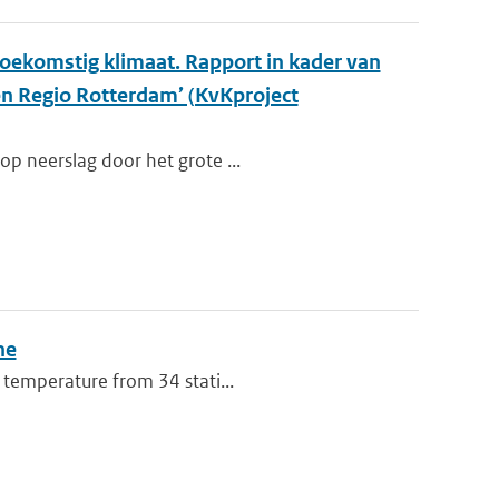
oekomstig klimaat. Rapport in kader van
en Regio Rotterdam’ (KvKproject
op neerslag door het grote ...
ne
 temperature from 34 stati...