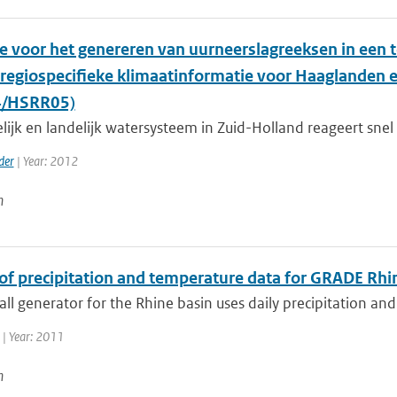
 voor het genereren van uurneerslagreeksen in een t
 ‘regiospecifieke klimaatinformatie voor Haaglanden 
/HSRR05)
lijk en landelijk watersysteem in Zuid-Holland reageert snel 
der
| Year: 2012
n
of precipitation and temperature data for GRADE Rhi
all generator for the Rhine basin uses daily precipitation and
| Year: 2011
n