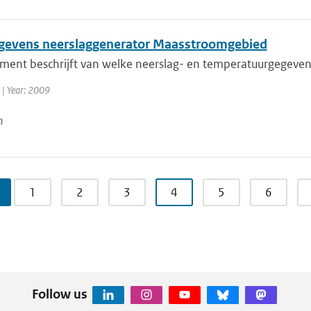
gevens neerslaggenerator Maasstroomgebied
ment beschrijft van welke neerslag- en temperatuurgegevens
| Year: 2009
n
1
2
3
4
5
6
Follow us