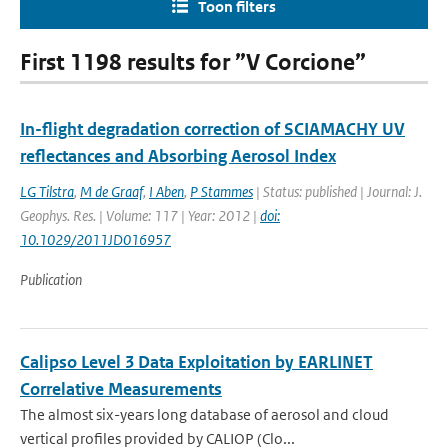
Toon filters
First 1198 results for ”V Corcione”
In-flight degradation correction of SCIAMACHY UV
reflectances and Absorbing Aerosol Index
LG Tilstra
,
M de Graaf
,
I Aben
,
P Stammes
| Status: published | Journal: J.
Geophys. Res. | Volume: 117 | Year: 2012 |
doi:
10.1029/2011JD016957
Publication
Calipso Level 3 Data Exploitation by EARLINET
Correlative Measurements
The almost six-years long database of aerosol and cloud
vertical profiles provided by CALIOP (Clo...