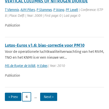
VERTICAL COLUMNS OF NITROGEN DIOXIDE
T Vlemmix
,
AJM Piters
,
P Stammes
,
P Wang
,
PF Levelt
| Conference: ISTP
8 | Place: Delft | Year: 2009 | First page: 0 | Last page: 0
Publication
Lotos-Euros v1.6: bias-correctie voor PM10
Voor de operationele luchtkwaliteitverwachting van het RIVM,
TNO en het KNMI is er een nieuwe ver...
MS de Ruyter de Wildt
,
H Eskes
| Year: 2010
Publication
‹ Prev
4
…
Next ›