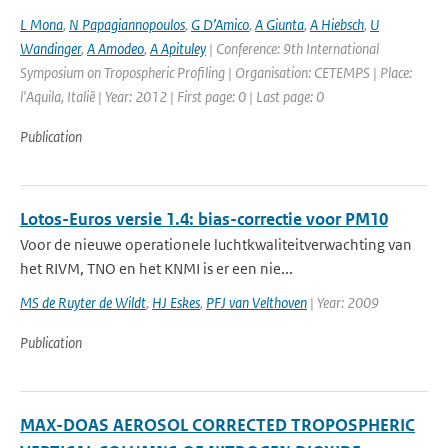
L Mona
,
N Papagiannopoulos
,
G D’Amico
,
A Giunta
,
A Hiebsch
,
U
Wandinger
,
A Amodeo
,
A Apituley
| Conference: 9th International
Symposium on Tropospheric Profiling | Organisation: CETEMPS | Place:
l'Aquila, Italië | Year: 2012 | First page: 0 | Last page: 0
Publication
Lotos-Euros versie 1.4: bias-correctie voor PM10
Voor de nieuwe operationele luchtkwaliteitverwachting van
het RIVM, TNO en het KNMI is er een nie...
MS de Ruyter de Wildt
,
HJ Eskes
,
PFJ van Velthoven
| Year: 2009
Publication
MAX-DOAS AEROSOL CORRECTED TROPOSPHERIC