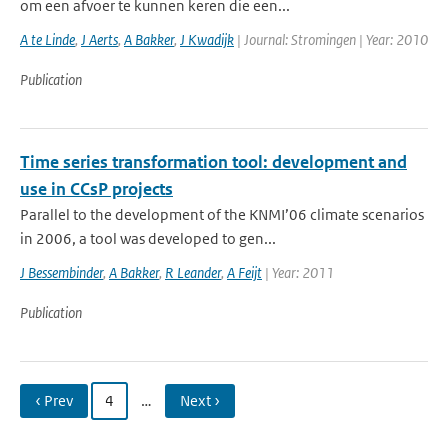
om een afvoer te kunnen keren die een...
A te Linde
,
J Aerts
,
A Bakker
,
J Kwadijk
| Journal: Stromingen | Year: 2010
Publication
Time series transformation tool: development and
use in CCsP projects
Parallel to the development of the KNMI’06 climate scenarios
in 2006, a tool was developed to gen...
J Bessembinder
,
A Bakker
,
R Leander
,
A Feijt
| Year: 2011
Publication
‹ Prev
4
…
Next ›