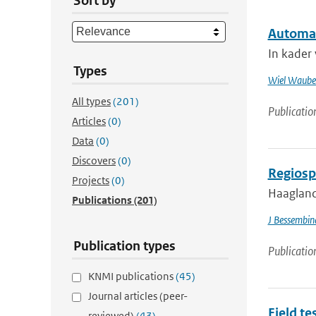
Sort by
Automat
In kader
Types
Wiel Waube
All types
(201)
Publicatio
Articles
(0)
Data
(0)
Discovers
(0)
Regiosp
Projects
(0)
Haagland
Publications
(201)
J Bessembin
Publication types
Publicatio
KNMI publications
(45)
Journal articles (peer-
Field t
reviewed)
(43)