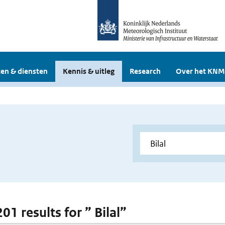
en & diensten
Kennis & uitleg
Research
Over het KNM
201 results for ” Bilal”