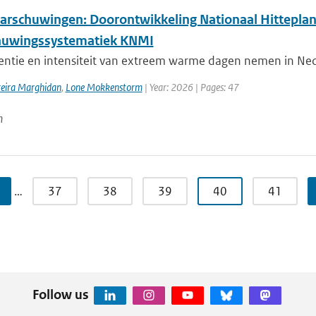
arschuwingen: Doorontwikkeling Nationaal Hitteplan
huwingssystematiek KNMI
entie en intensiteit van extreem warme dagen nemen in Nede
reira Marghidan
,
Lone Mokkenstorm
| Year: 2026 | Pages: 47
n
…
37
38
39
40
41
Follow us