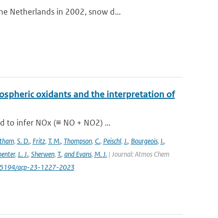
he Netherlands in 2002, snow d...
pospheric oxidants and the interpretation of
d to infer NOx (≡ NO + NO2) ...
stham
,
S. D.
,
Fritz
,
T. M.
,
Thompson
,
C.
,
Peischl
,
J.
,
Bourgeois
,
I.
,
enter
,
L. J.
,
Sherwen
,
T.
,
and Evans
,
M. J.
| Journal: Atmos Chem
/10.5194/acp-23-1227-2023