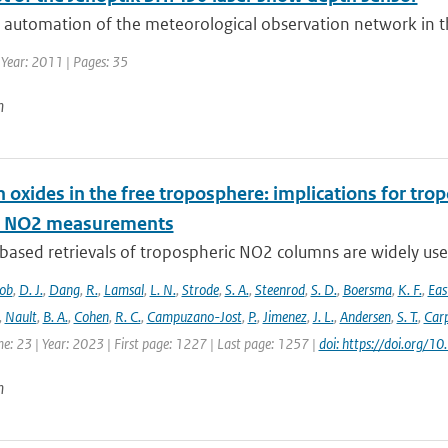
e automation of the meteorological observation network in t
 Year: 2011 | Pages: 35
n
 oxides in the free troposphere: implications for tro
te NO2 measurements
-based retrievals of tropospheric NO2 columns are widely use
cob
,
D. J.
,
Dang
,
R.
,
Lamsal
,
L. N.
,
Strode
,
S. A.
,
Steenrod
,
S. D.
,
Boersma
,
K. F.
,
Ea
,
Nault
,
B. A.
,
Cohen
,
R. C.
,
Campuzano-Jost
,
P.
,
Jimenez
,
J. L.
,
Andersen
,
S. T.
,
Carp
e: 23 | Year: 2023 | First page: 1227 | Last page: 1257 |
doi: https://doi.org
n