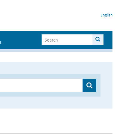
English
I