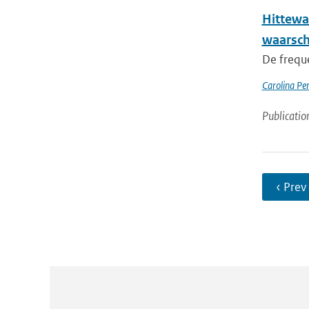
Hittewa
waarsc
De frequ
Carolina Pe
Publicatio
‹ Prev