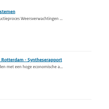
ystemen
uctieproces Weersverwachtingen ...
o Rotterdam - Syntheserapport
eden met een hoge economische a...