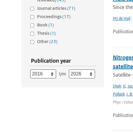
Since th
Journal articles
(71)
Proceedings
(17)
MJ de Haij
|
Book
(1)
Publicatio
Thesis
(1)
Other
(23)
Nitrogen
Publication year
satelli
t/m
Satellite
Shah
,
V.
,
Ja
Pollack
,
I. B.
Phys | Volum
Publicatio