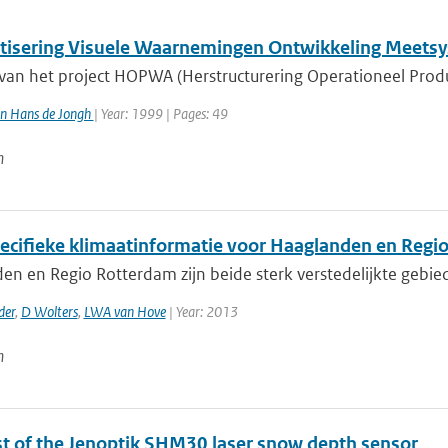
isering Visuele Waarnemingen Ontwikkeling Meets
 van het project HOPWA (Herstructurering Operationeel Prod
n Hans de Jongh
| Year: 1999 | Pages: 49
n
ecifieke klimaatinformatie voor Haaglanden en Regi
en en Regio Rotterdam zijn beide sterk verstedelijkte gebi
der
,
D Wolters
,
LWA van Hove
| Year: 2013
n
est of the Jenoptik SHM30 laser snow depth sensor