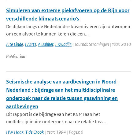
Simuleren van extreme piekafvoeren op de Rijn voor
verschillende klimaatscenario's
De dijken langs de Nederlandse bovenrivieren zijn ontworpen
om een afvoer te kunnen keren die een...
A te Linde
,
J Aerts
,
A Bakker
,
J Kwadijk
| Journal: Stromingen | Year: 2010
Publication
Seismische analyse van aardbevingen in Noord-
Nederland : bijdrage aan het multidisciplinaire
onderzoek naar de relatie tussen gaswinning en
aardbevingen
Dit rapport is de bijdrage van het KNMI aan het
multidisciplinaire onderzoek naar de relatie tuss...
HW Haak
,
T de Crook
| Year: 1994 | Pages: 0