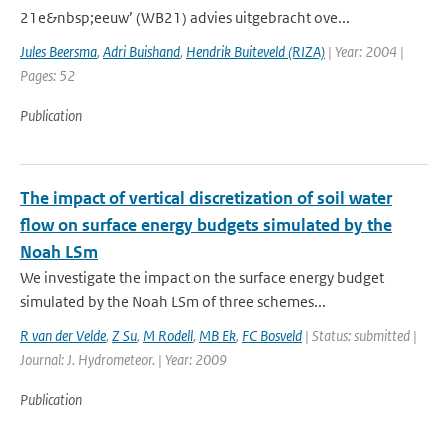
21e&nbsp;eeuw’ (WB21) advies uitgebracht ove...
Jules Beersma
,
Adri Buishand
,
Hendrik Buiteveld (RIZA)
| Year: 2004 |
Pages: 52
Publication
The impact of vertical discretization of soil water
flow on surface energy budgets simulated by the
Noah LSm
We investigate the impact on the surface energy budget
simulated by the Noah LSm of three schemes...
R van der Velde
,
Z Su
,
M Rodell
,
MB Ek
,
FC Bosveld
| Status: submitted |
Journal: J. Hydrometeor. | Year: 2009
Publication