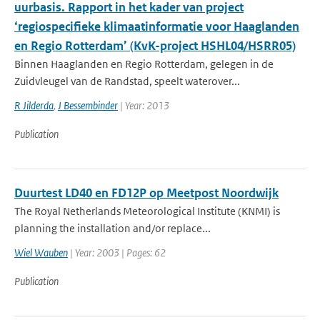
uurbasis. Rapport in het kader van project
‘regiospecifieke klimaatinformatie voor Haaglanden
en Regio Rotterdam’ (KvK-project HSHL04/HSRR05)
Binnen Haaglanden en Regio Rotterdam, gelegen in de
Zuidvleugel van de Randstad, speelt waterover...
R Jilderda
,
J Bessembinder
| Year: 2013
Publication
Duurtest LD40 en FD12P op Meetpost Noordwijk
The Royal Netherlands Meteorological Institute (KNMI) is
planning the installation and/or replace...
Wiel Wauben
| Year: 2003 | Pages: 62
Publication