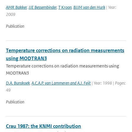
AMR Bakker
,
JJE Bessembinder
,
T Kroon
,
BJJM van den Hurk
| Year:
2009
Publication
Temperature corrections on radiation measurements
using MODTRAN3
Temperature corrections on radiation measurements using
MODTRAN3
D.A. Bunskoek
,
A.C.A.P. van Lammeren and A.J. Feijt
| Year: 1998 | Pages:
49
Publication
Crau 1987: the KNMI contribution