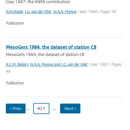
Crau 1987: the KNMI contribution
W.Kohsiek
,
J.G. van der Vliet
,
W.A.A. Monna
| Year: 1988 | Pages: 50
Publication
MesoGers 1984, the dataset of station C8
MesoGers 1984, the dataset of station C8
A.C.M. Beljars
,
W.A.A. Monna and J.G. van der Vliet
| Year: 1985 | Pages:
48
Publication
‹ Prev
…
421
…
Next ›