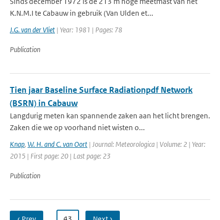
Sinds december 1972 is de 213 m hoge meetmast van het
K.N.M.I te Cabauw in gebruik (Van Ulden et...
J.G. van der Vliet
| Year: 1981 | Pages: 78
Publication
Tien jaar Baseline Surface Radiationpdf Network
(BSRN) in Cabauw
Langdurig meten kan spannende zaken aan het licht brengen.
Zaken die we op voorhand niet wisten o...
Knap
,
W. H. and C. van Oort
| Journal: Meteorologica | Volume: 2 | Year:
2015 | First page: 20 | Last page: 23
Publication
‹ Prev
…
43
Next ›