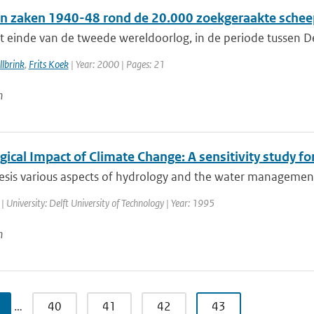
n zaken 1940-48 rond de 20.000 zoekgeraakte schee
t einde van de tweede wereldoorlog, in de periode tussen De
lbrink
,
Frits Koek
| Year: 2000 | Pages: 21
n
ical Impact of Climate Change: A sensitivity study fo
hesis various aspects of hydrology and the water management
| University: Delft University of Technology | Year: 1995
n
…
40
41
42
43