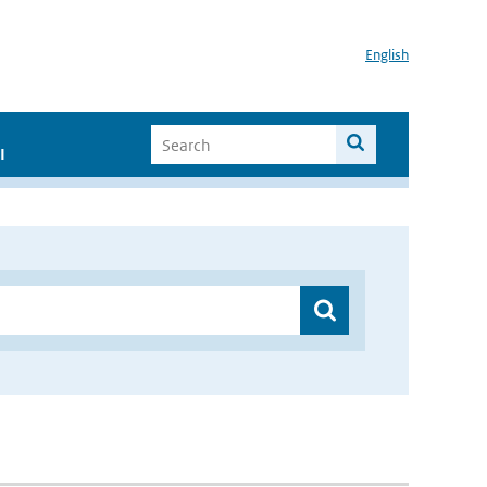
English
I