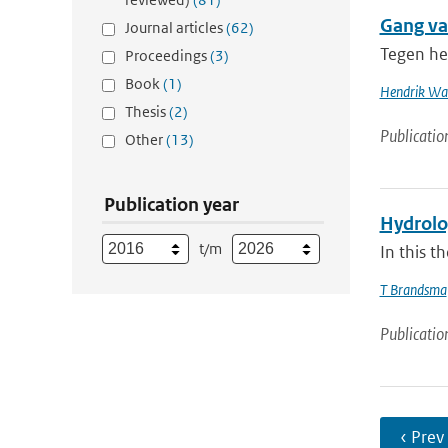
Gang va
Journal articles
(62)
Tegen he
Proceedings
(3)
Book
(1)
Hendrik Wal
Thesis
(2)
Publicatio
Other
(13)
Publication year
Hydrolog
t/m
In this t
T Brandsma
Publicatio
‹ Prev