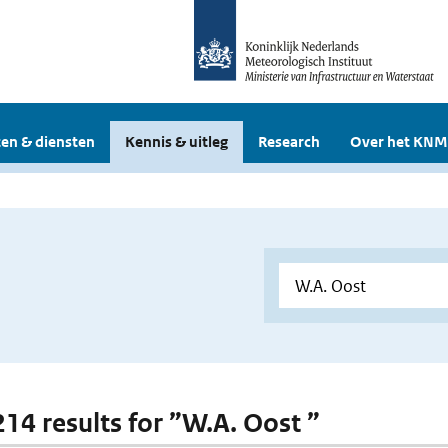
en & diensten
Kennis & uitleg
Research
Over het KNM
214 results for ”W.A. Oost ”