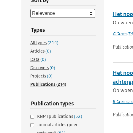
Sort by
Het noo
Op woens
Types
G Groen (Ed
All types
(214)
Publicatio
Articles
(0)
Data
(0)
Discovers
(0)
Het noo
Projects
(0)
achterg
Publications
(214)
Op woens
R Groenlan
Publication types
Publicatio
KNMI publications
(52)
Journal articles (peer-
reviewed)
(81)