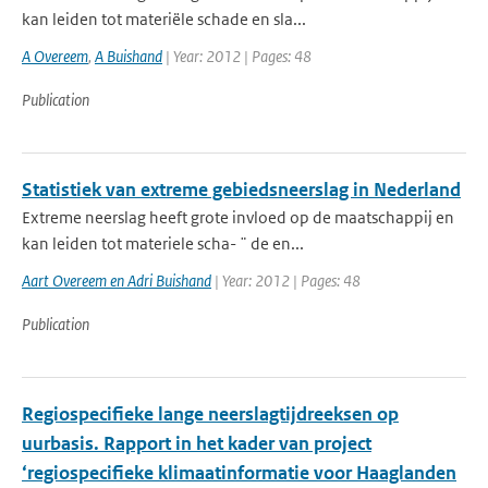
kan leiden tot materiële schade en sla...
A Overeem
,
A Buishand
| Year: 2012 | Pages: 48
Publication
Statistiek van extreme gebiedsneerslag in Nederland
Extreme neerslag heeft grote invloed op de maatschappij en
kan leiden tot materiele scha- ¨ de en...
Aart Overeem en Adri Buishand
| Year: 2012 | Pages: 48
Publication
Regiospecifieke lange neerslagtijdreeksen op
uurbasis. Rapport in het kader van project
‘regiospecifieke klimaatinformatie voor Haaglanden