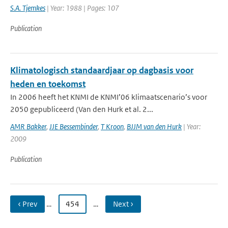
S.A. Tjemkes
| Year: 1988 | Pages: 107
Publication
Klimatologisch standaardjaar op dagbasis voor
heden en toekomst
In 2006 heeft het KNMI de KNMI’06 klimaatscenario’s voor
2050 gepubliceerd (Van den Hurk et al. 2...
AMR Bakker
,
JJE Bessembinder
,
T Kroon
,
BJJM van den Hurk
| Year:
2009
Publication
‹ Prev
…
454
…
Next ›