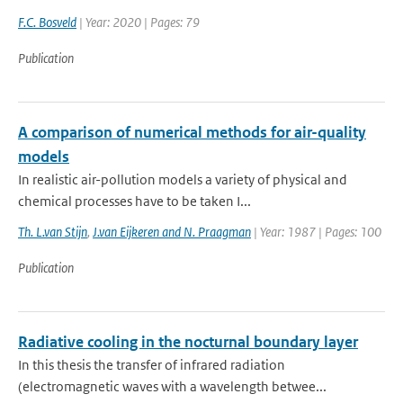
F.C. Bosveld
| Year: 2020 | Pages: 79
Publication
A comparison of numerical methods for air-quality
models
In realistic air-pollution models a variety of physical and
chemical processes have to be taken I...
Th. L.van Stijn
,
J.van Eijkeren and N. Praagman
| Year: 1987 | Pages: 100
Publication
Radiative cooling in the nocturnal boundary layer
In this thesis the transfer of infrared radiation
(electromagnetic waves with a wavelength betwee...