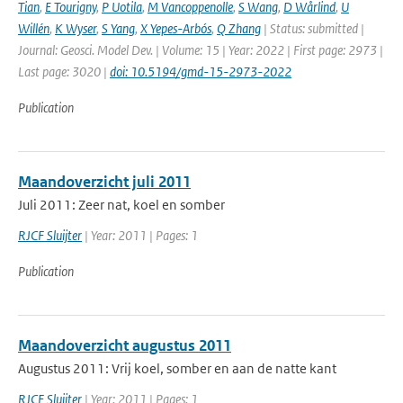
Tian
,
E Tourigny
,
P Uotila
,
M Vancoppenolle
,
S Wang
,
D Wårlind
,
U
Willén
,
K Wyser
,
S Yang
,
X Yepes-Arbós
,
Q Zhang
| Status: submitted |
Journal: Geosci. Model Dev. | Volume: 15 | Year: 2022 | First page: 2973 |
Last page: 3020 |
doi: 10.5194/gmd-15-2973-2022
Publication
Maandoverzicht juli 2011
Juli 2011: Zeer nat, koel en somber
RJCF Sluijter
| Year: 2011 | Pages: 1
Publication
Maandoverzicht augustus 2011
Augustus 2011: Vrij koel, somber en aan de natte kant
RJCF Sluijter
| Year: 2011 | Pages: 1