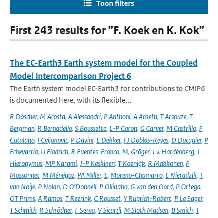
Toon filters
First 243 results for ”F. Koek en K. Kok”
The EC-Earth3 Earth system model for the Coupled
Model Intercomparison Project 6
The Earth system model EC-Earth3 for contributions to CMIP6
is documented here, with its flexible...
R Döscher
,
M Acosta
,
A Alessandri
,
P Anthoni
,
A Arneth
,
T Arsouze
,
T
Bergman
,
R Bernadello
,
S Boussetta
,
L-P Caron
,
G Carver
,
M Castrillo
,
F
Catalano
,
I Cvijanovic
,
P Davini
,
E Dekker
,
FJ Doblas-Reyes
,
D Docquier
,
P
Echevarria
,
U Fladrich
,
R Fuentes-Franco
,
M
,
Gröger
,
J v. Hardenberg
,
J
Hieronymus
,
MP Karami
,
J-P Keskinen
,
T Koenigk
,
R Makkonen
,
F
Massonnet
,
M Ménégoz
,
PA Miller
,
E
,
Moreno-Chamarro
,
L Nieradzik
,
T
van Noije
,
P Nolan
,
D O’Donnell
,
P Ollinaho
,
G van den Oord
,
P Ortega
,
OT Prims
,
A Ramos
,
T Reerink
,
C Rousset
,
Y Ruprich-Robert
,
P Le Sager
,
T Schmith
,
R Schrödner
,
F Serva
,
V Sicardi
,
M Sloth Madsen
,
B Smith
,
T