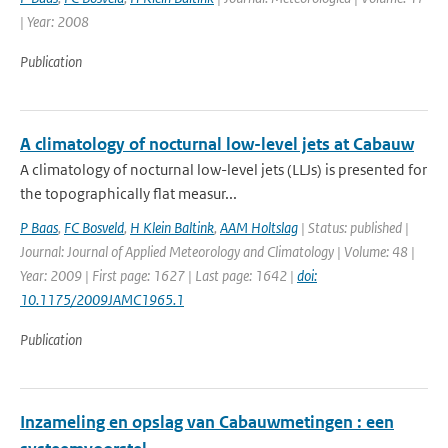
| Year: 2008
Publication
A climatology of nocturnal low-level jets at Cabauw
A climatology of nocturnal low-level jets (LLJs) is presented for
the topographically flat measur...
P Baas
,
FC Bosveld
,
H Klein Baltink
,
AAM Holtslag
| Status: published |
Journal: Journal of Applied Meteorology and Climatology | Volume: 48 |
Year: 2009 | First page: 1627 | Last page: 1642 |
doi:
10.1175/2009JAMC1965.1
Publication
Inzameling en opslag van Cabauwmetingen : een