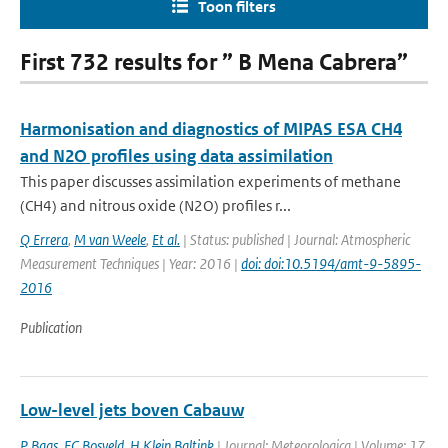
Toon filters
First 732 results for ” B Mena Cabrera”
Harmonisation and diagnostics of MIPAS ESA CH4
and N2O profiles using data assimilation
This paper discusses assimilation experiments of methane
(CH4) and nitrous oxide (N2O) profiles r...
Q Errera
,
M van Weele
,
Et al.
| Status: published | Journal: Atmospheric
Measurement Techniques | Year: 2016 |
doi: doi:10.5194/amt-9-5895-
2016
Publication
Low-level jets boven Cabauw
P Baas
,
FC Bosveld
,
H Klein Baltink
| Journal: Meteorologica | Volume: 17