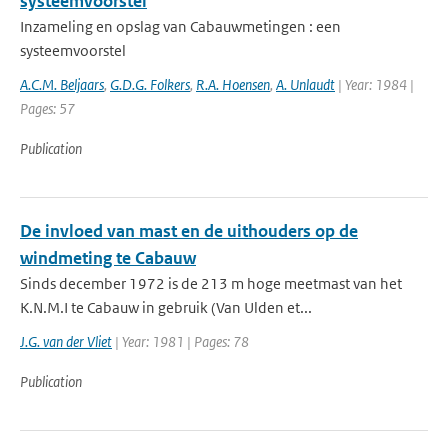
systeemvoorstel
Inzameling en opslag van Cabauwmetingen : een
systeemvoorstel
A.C.M. Beljaars
,
G.D.G. Folkers
,
R.A. Hoensen
,
A. Unlaudt
| Year: 1984 |
Pages: 57
Publication
De invloed van mast en de uithouders op de
windmeting te Cabauw
Sinds december 1972 is de 213 m hoge meetmast van het
K.N.M.I te Cabauw in gebruik (Van Ulden et...
J.G. van der Vliet
| Year: 1981 | Pages: 78
Publication