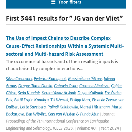
Toon filters
First 3441 results for ” JG van der Vliet”
The Use of Impact Chains to Describe Complex
Cause-Effect Relationships Within a Systemic Multi-
sectoral and Multi-hazard Risk Assessment
The occurrence of hazards and of their resulting impacts is
characterised by complex interactions...
Silvia Cocuccioni
,
Federica Romagnoli
,
Massimiliano Pittore
,
Iuliana
Armas
,
Dragos Toma Danila
,
Gabriela Osaci
,
Cosmina Albulescu
,
Çağlar
Göksu
,
Seda Kundak
,
Kerem Yavuz Arslanlı
,
Duygu Kalkanlı
,
Ece Özden
Pak
,
Betül Ergün Konukçu
,
Till Wenzel
,
Philipp Marr
,
Elske de Zeeuw-van
Dalfsen
,
Lotte Savelberg
,
Palindi Kalubowila
,
Marcel Hürlimann
,
Marija
Bockarjova
,
Ben Witvliet
,
Cees van Westen & Funda Atun
| Journal:
Proceedings of the 7th International Conference on Earthquake
Engineering and Seismology. ICEES 2023. | Volume: 401 | Year: 2024 |