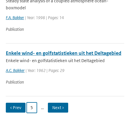
Steady state analysis of a coupled atmosphere ocean-
boxmodel
F.A. Bakker
| Year: 1998 | Pages: 14
Publication
Enkele wind- en golfstatistieken uit het Deltagebied
Enkele wind- en golfstatistieken uit het Deltagebied
A.C. Bakker
| Year: 1962 | Pages: 29
Publication
‹ Prev
5
…
Next ›