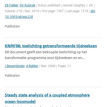
EB Fokker
,
EN Ruigrok
| Status: published | Journal: Geophys. J. Int. |
Volume: 218 | Year: 2019 | First page: 1367 | Last page: 1378 |
doi:
10.1093/gji/ggz228
Publication
KNMI'06: toelichting getransformeerde tijdreeksen
Dit document geeft een beknopte toelichting op het
transformatie-programma voor tijdreeksen en en...
J Bessembinder
,
A Bakker
| Year: 2008 | Pages: 11
Publication
Steady state analysis of a coupled atmosphere
ocean-boxmodel