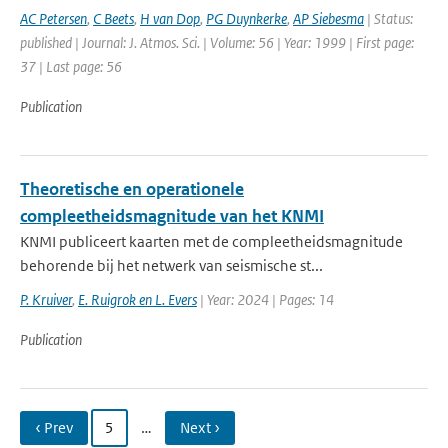
AC Petersen
,
C Beets
,
H van Dop
,
PG Duynkerke
,
AP Siebesma
| Status:
published | Journal: J. Atmos. Sci. | Volume: 56 | Year: 1999 | First page:
37 | Last page: 56
Publication
Theoretische en operationele
compleetheidsmagnitude van het KNMI
KNMI publiceert kaarten met de compleetheidsmagnitude
behorende bij het netwerk van seismische st...
P. Kruiver
,
E. Ruigrok en L. Evers
| Year: 2024 | Pages: 14
Publication
‹ Prev
5
…
Next ›