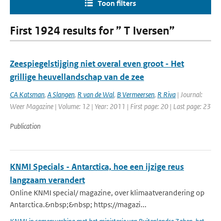
Toon filters
First 1924 results for ” T Iversen”
Zeespiegelstijging niet overal even groot - Het
grillige heuvellandschap van de zee
CA Katsman
,
A Slangen
,
R van de Wal
,
B Vermeersen
,
R Riva
| Journal:
Weer Magazine | Volume: 12 | Year: 2011 | First page: 20 | Last page: 23
Publication
KNMI Specials - Antarctica, hoe een ijzige reus
langzaam verandert
Online KNMI special/ magazine, over klimaatverandering op
Antarctica.&nbsp;&nbsp; https://magazi...