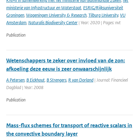
KNMI in samenwerking met het ministerie van Buitenlandse Zaken
,
het
ministerie van Infrastructuur en Waterstaat
,
ESRIG/Rijksuniversiteit
Groningen
,
Wageningen University & Research
,
Tilburg University
,
VU
Amsterdam
,
Naturalis Biodiversity Center
| Year: 2020 | Pages: nvt
Publication
Wetenschappers te zeker over invloed van de zon:
afkoeling deze eeuw is zeer onwaarschijnlijk
A Petersen
,
B Eickhout
,
B Strengers
,
R van Dorland
| Journal: Financieel
Dagblad | Year: 2008
Publication
Mass-flux schemes for transport of reactive scalars in
the convective boundary layer