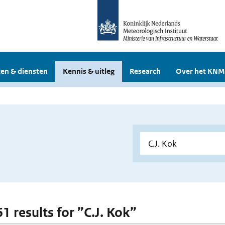
en & diensten
Kennis & uitleg
Research
Over het KNM
61 results for ”C.J. Kok”