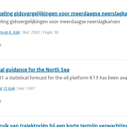
eling gidsvergelijkingen voor meerdaagse neerslagk
ling gidsvergelijkingen voor meerdaagse neerslagkansen
ng en K. Kok
| Year: 2002 | Pages: 38
n
cal guidance for the North Sea
1 a statistical forecast for the oil platform K13 has been avai
rd
,
CJ Kok
| Year: 1997
n
uik van trajektoriën bij een korte termijn verwachtin