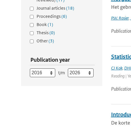
Het gebru
Journal articles
(18)
Proceedings
(6)
P.W. Rosier
,
Book
(1)
Publicatio
Thesis
(0)
Other
(3)
Statisti
Publication year
CJ Kok
,
DHP
t/m
Reading | Ye
Publicatio
Introdu
De korte 