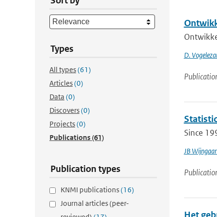
Sort by
Ontwikk
Ontwikke
Types
D. Vogeleza
All types
(61)
Publicatio
Articles
(0)
Data
(0)
Discovers
(0)
Statisti
Projects
(0)
Since 199
Publications
(61)
JB Wijngaa
Publication types
Publicatio
KNMI publications
(16)
Journal articles (peer-
Het gebr
reviewed)
(17)