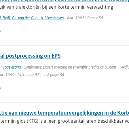
ik van trajektoriën bij een korte termijn verwachting
J. Reiff
,
C.J. van der Goot
,
A. Steenhuisen
| Year: 1983 | Pages: 36
n
cal postprocessing on EPS
 Vogelezang
| Conference: Expert meeting on ensemble prediction system - Medi
ar: 1999 | First page: 57 | Last page: 64
n
ctie van nieuwe temperatuurvergelijkingen in de Kort
termijn gids (KTG) is al een groot aantal jaren beschikbaar vo