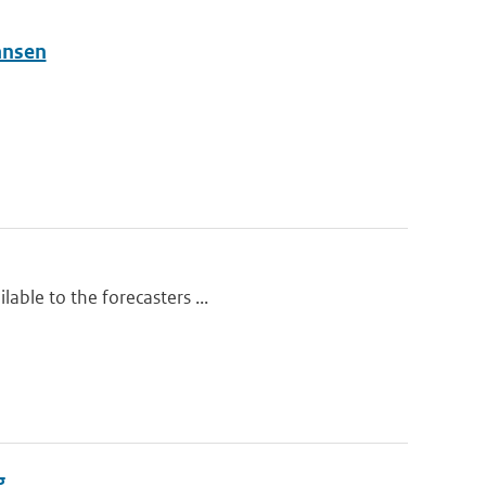
ansen
lable to the forecasters ...
g