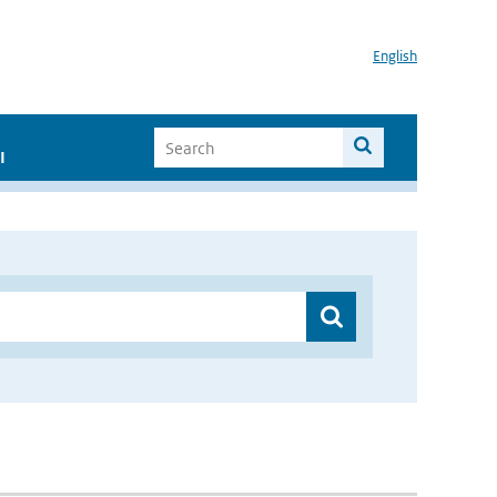
English
I