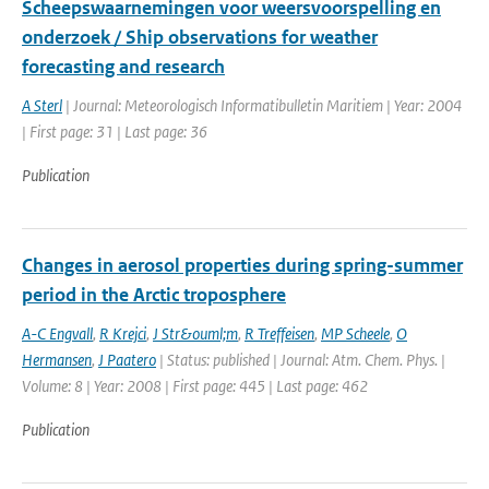
Scheepswaarnemingen voor weersvoorspelling en
onderzoek / Ship observations for weather
forecasting and research
A Sterl
| Journal: Meteorologisch Informatibulletin Maritiem | Year: 2004
| First page: 31 | Last page: 36
Publication
Changes in aerosol properties during spring-summer
period in the Arctic troposphere
A-C Engvall
,
R Krejci
,
J Str&ouml;m
,
R Treffeisen
,
MP Scheele
,
O
Hermansen
,
J Paatero
| Status: published | Journal: Atm. Chem. Phys. |
Volume: 8 | Year: 2008 | First page: 445 | Last page: 462
Publication