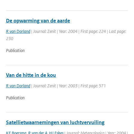
De opwarming van de aarde
R van Dorland
| Journal: Zenit | Year: 2004 | First page: 224 | Last page:
230
Publication
Van de hitte in de kou
R van Dorland
| Journal: Zenit | Year: 2003 | First page: 571
Publication
Satellietwaarnemingen van luchtvervuiling
KF Boersma
,
R van der A
,
HJ Eskes
| Journal: Meteorologica | Year: 2004 |