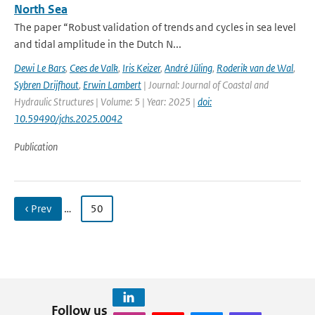
North Sea
The paper “Robust validation of trends and cycles in sea level
and tidal amplitude in the Dutch N...
Dewi Le Bars
,
Cees de Valk
,
Iris Keizer
,
André Jüling
,
Roderik van de Wal
,
Sybren Drijfhout
,
Erwin Lambert
| Journal: Journal of Coastal and
Hydraulic Structures | Volume: 5 | Year: 2025 |
doi:
10.59490/jchs.2025.0042
Publication
‹ Prev
…
50
Follow us