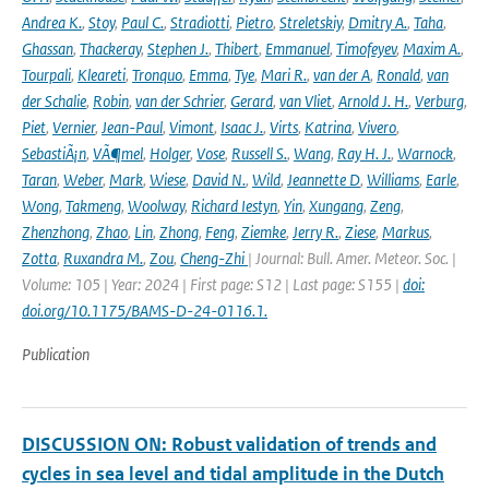
Andrea K.
,
Stoy
,
Paul C.
,
Stradiotti
,
Pietro
,
Streletskiy
,
Dmitry A.
,
Taha
,
Ghassan
,
Thackeray
,
Stephen J.
,
Thibert
,
Emmanuel
,
Timofeyev
,
Maxim A.
,
Tourpali
,
Kleareti
,
Tronquo
,
Emma
,
Tye
,
Mari R.
,
van der A
,
Ronald
,
van
der Schalie
,
Robin
,
van der Schrier
,
Gerard
,
van Vliet
,
Arnold J. H.
,
Verburg
,
Piet
,
Vernier
,
Jean-Paul
,
Vimont
,
Isaac J.
,
Virts
,
Katrina
,
Vivero
,
SebastiÃ¡n
,
VÃ¶mel
,
Holger
,
Vose
,
Russell S.
,
Wang
,
Ray H. J.
,
Warnock
,
Taran
,
Weber
,
Mark
,
Wiese
,
David N.
,
Wild
,
Jeannette D
,
Williams
,
Earle
,
Wong
,
Takmeng
,
Woolway
,
Richard Iestyn
,
Yin
,
Xungang
,
Zeng
,
Zhenzhong
,
Zhao
,
Lin
,
Zhong
,
Feng
,
Ziemke
,
Jerry R.
,
Ziese
,
Markus
,
Zotta
,
Ruxandra M.
,
Zou
,
Cheng-Zhi
| Journal: Bull. Amer. Meteor. Soc. |
Volume: 105 | Year: 2024 | First page: S12 | Last page: S155 |
doi:
doi.org/10.1175/BAMS-D-24-0116.1.
Publication
DISCUSSION ON: Robust validation of trends and
cycles in sea level and tidal amplitude in the Dutch