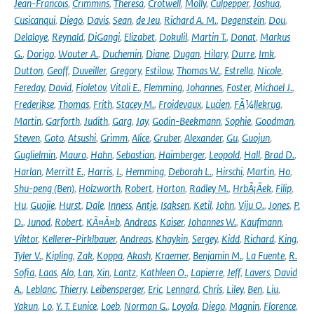
Jean-Francois
,
Crimmins
,
Theresa
,
Crotwell
,
Molly
,
Culpepper
,
Joshua
,
Cusicanqui
,
Diego
,
Davis
,
Sean
,
de Jeu
,
Richard A. M.
,
Degenstein
,
Dou
,
Delaloye
,
Reynald
,
DiGangi
,
Elizabet
,
Dokulil
,
Martin T.
,
Donat
,
Markus
G.
,
Dorigo
,
Wouter A.
,
Duchemin
,
Diane
,
Dugan
,
Hilary
,
Durre
,
Imk
,
Dutton
,
Geoff
,
Duveiller
,
Gregory
,
Estilow
,
Thomas W.
,
Estrella
,
Nicole
,
Fereday
,
David
,
Fioletov
,
Vitali E.
,
Flemming
,
Johannes
,
Foster
,
Michael J.
,
Frederikse
,
Thomas
,
Frith
,
Stacey M.
,
Froidevaux
,
Lucien
,
FÃ¼llekrug
,
Martin
,
Garforth
,
Judith
,
Garg
,
Jay
,
Godin-Beekmann
,
Sophie
,
Goodman
,
Steven
,
Goto
,
Atsushi
,
Grimm
,
Alice
,
Gruber
,
Alexander
,
Gu
,
Guojun
,
Guglielmin
,
Mauro
,
Hahn
,
Sebastian
,
Haimberger
,
Leopold
,
Hall
,
Brad D.
,
Harlan
,
Merritt E.
,
Harris
,
I.
,
Hemming
,
Deborah L.
,
Hirschi
,
Martin
,
Ho
,
Shu-peng (Ben)
,
Holzworth
,
Robert
,
Horton
,
Radley M.
,
HrbÃ¡Äek
,
Filip
,
Hu
,
Guojie
,
Hurst
,
Dale
,
Inness
,
Antje
,
Isaksen
,
Ketil
,
John
,
Viju O.
,
Jones
,
P.
D.
,
Junod
,
Robert
,
KÃ¤Ã¤b
,
Andreas
,
Kaiser
,
Johannes W.
,
Kaufmann
,
Viktor
,
Kellerer-Pirklbauer
,
Andreas
,
Khaykin
,
Sergey
,
Kidd
,
Richard
,
King
,
Tyler V.
,
Kipling
,
Zak
,
Koppa
,
Akash
,
Kraemer
,
Benjamin M.
,
La Fuente
,
R.
Sofia
,
Laas
,
Alo
,
Lan
,
Xin
,
Lantz
,
Kathleen O.
,
Lapierre
,
Jeff
,
Lavers
,
David
A.
,
Leblanc
,
Thierry
,
Leibensperger
,
Eric
,
Lennard
,
Chris
,
Liley
,
Ben
,
Liu
,
Yakun
,
Lo
,
Y. T. Eunice
,
Loeb
,
Norman G.
,
Loyola
,
Diego
,
Magnin
,
Florence
,