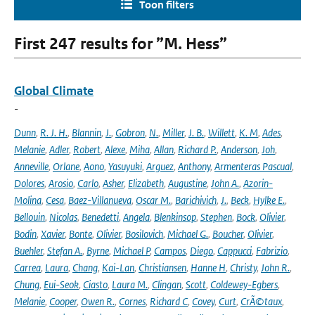
Toon filters
First 247 results for ”M. Hess”
Global Climate
-
Dunn
,
R. J. H.
,
Blannin
,
J.
,
Gobron
,
N.
,
Miller
,
J. B.
,
Willett
,
K. M
,
Ades
,
Melanie
,
Adler
,
Robert
,
Alexe
,
Miha
,
Allan
,
Richard P.
,
Anderson
,
Joh
,
Anneville
,
Orlane
,
Aono
,
Yasuyuki
,
Arguez
,
Anthony
,
Armenteras Pascual
,
Dolores
,
Arosio
,
Carlo
,
Asher
,
Elizabeth
,
Augustine
,
John A.
,
Azorin-
Molina
,
Cesa
,
Baez-Villanueva
,
Oscar M.
,
Barichivich
,
J.
,
Beck
,
Hylke E.
,
Bellouin
,
Nicolas
,
Benedetti
,
Angela
,
Blenkinsop
,
Stephen
,
Bock
,
Olivier
,
Bodin
,
Xavier
,
Bonte
,
Olivier
,
Bosilovich
,
Michael G.
,
Boucher
,
Olivier
,
Buehler
,
Stefan A.
,
Byrne
,
Michael P
,
Campos
,
Diego
,
Cappucci
,
Fabrizio
,
Carrea
,
Laura
,
Chang
,
Kai-Lan
,
Christiansen
,
Hanne H
,
Christy
,
John R.
,
Chung
,
Eui-Seok
,
Ciasto
,
Laura M.
,
Clingan
,
Scott
,
Coldewey-Egbers
,
Melanie
,
Cooper
,
Owen R.
,
Cornes
,
Richard C
,
Covey
,
Curt
,
CrÃ©taux
,