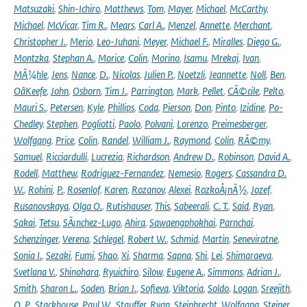
Matsuzaki
,
Shin-Ichiro
,
Matthews
,
Tom
,
Mayer
,
Michael
,
McCarthy
,
Michael
,
McVicar
,
Tim R.
,
Mears
,
Carl A.
,
Menzel
,
Annette
,
Merchant
,
Christopher J.
,
Merio
,
Leo-Juhani
,
Meyer
,
Michael F.
,
Miralles
,
Diego G.
,
Montzka
,
Stephan A.
,
Morice
,
Colin
,
Morino
,
Isamu
,
Mrekaj
,
Ivan
,
MÃ¼hle
,
Jens
,
Nance
,
D.
,
Nicolas
,
Julien P.
,
Noetzli
,
Jeannette
,
Noll
,
Ben
,
OâKeefe
,
John
,
Osborn
,
Tim J.
,
Parrington
,
Mark
,
Pellet
,
CÃ©cile
,
Pelto
,
Mauri S.
,
Petersen
,
Kyle
,
Phillips
,
Coda
,
Pierson
,
Don
,
Pinto
,
Izidine
,
Po-
Chedley
,
Stephen
,
Pogliotti
,
Paolo
,
Polvani
,
Lorenzo
,
Preimesberger
,
Wolfgang
,
Price
,
Colin
,
Randel
,
William J.
,
Raymond
,
Colin
,
RÃ©my
,
Samuel
,
Ricciardulli
,
Lucrezia
,
Richardson
,
Andrew D.
,
Robinson
,
David A.
,
Rodell
,
Matthew
,
Rodriguez-Fernandez
,
Nemesio
,
Rogers
,
Cassandra D.
W.
,
Rohini
,
P.
,
Rosenlof
,
Karen
,
Rozanov
,
Alexei
,
RozkoÅ¡nÃ½
,
Jozef
,
Rusanovskaya
,
Olga O.
,
Rutishauser
,
This
,
Sabeerali
,
C. T.
,
Said
,
Ryan
,
Sakai
,
Tetsu
,
SÃ¡nchez-Lugo
,
Ahira
,
Sawaengphokhai
,
Parnchai
,
Schenzinger
,
Verena
,
Schlegel
,
Robert W.
,
Schmid
,
Martin
,
Seneviratne
,
Sonia I.
,
Sezaki
,
Fumi
,
Shao
,
Xi
,
Sharma
,
Sapna
,
Shi
,
Lei
,
Shimaraeva
,
Svetlana V.
,
Shinohara
,
Ryuichiro
,
Silow
,
Eugene A.
,
Simmons
,
Adrian J.
,
Smith
,
Sharon L.
,
Soden
,
Brian J.
,
Sofieva
,
Viktoria
,
Soldo
,
Logan
,
Sreejith
,
O. P.
,
Stackhouse
,
Paul W.
,
Stauffer
,
Ryan
,
Steinbrecht
,
Wolfgang
,
Steiner
,