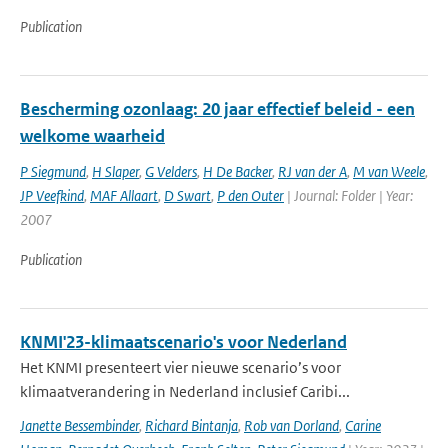
Publication
Bescherming ozonlaag: 20 jaar effectief beleid - een
welkome waarheid
P Siegmund
,
H Slaper
,
G Velders
,
H De Backer
,
RJ van der A
,
M van Weele
,
JP Veefkind
,
MAF Allaart
,
D Swart
,
P den Outer
| Journal: Folder | Year:
2007
Publication
KNMI'23-klimaatscenario's voor Nederland
Het KNMI presenteert vier nieuwe scenario’s voor
klimaatverandering in Nederland inclusief Caribi...
Janette Bessembinder
,
Richard Bintanja
,
Rob van Dorland
,
Carine