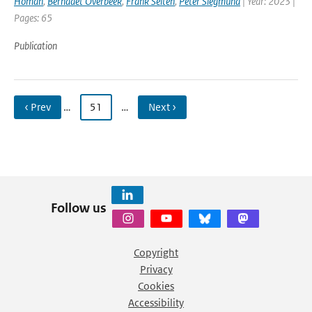
Homan
,
Bernadet Overbeek
,
Frank Selten
,
Peter Siegmund
| Year: 2023 |
Pages: 65
Publication
‹ Prev
…
51
…
Next ›
Follow us
Copyright
Privacy
Cookies
Accessibility