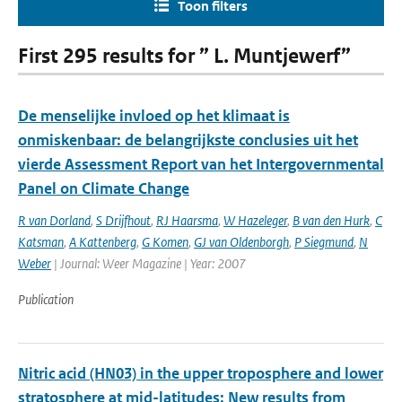
Toon filters
First 295 results for ” L. Muntjewerf”
De menselijke invloed op het klimaat is
onmiskenbaar: de belangrijkste conclusies uit het
vierde Assessment Report van het Intergovernmental
Panel on Climate Change
R van Dorland
,
S Drijfhout
,
RJ Haarsma
,
W Hazeleger
,
B van den Hurk
,
C
Katsman
,
A Kattenberg
,
G Komen
,
GJ van Oldenborgh
,
P Siegmund
,
N
Weber
| Journal: Weer Magazine | Year: 2007
Publication
Nitric acid (HN03) in the upper troposphere and lower
stratosphere at mid-latitudes: New results from