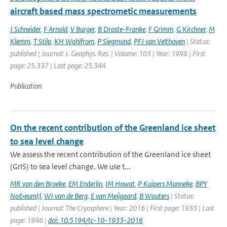
aircraft based mass spectrometic measurements
J Schneider
,
F Arnold
,
V Burger
,
B Droste-Franke
,
F Grimm
,
G Kirchner
,
M
Klemm
,
T Stilp
,
KH Wohlfrom
,
P Siegmund
,
PFJ van Velthoven
| Status:
published | Journal: J. Geophys. Res. | Volume: 103 | Year: 1998 | First
page: 25.337 | Last page: 25.344
Publication
On the recent contribution of the Greenland ice sheet
to sea level change
We assess the recent contribution of the Greenland ice sheet
(GrIS) to sea level change. We use t...
MR van den Broeke
,
EM Enderlin
,
IM Howat
,
P Kuipers Munneke
,
BPY
No&euml;l
,
WJ van de Berg
,
E van Meijgaard
,
B Wouters
| Status:
published | Journal: The Cryosphere | Year: 2016 | First page: 1933 | Last
page: 1946 |
doi: 10.5194/tc-10-1933-2016