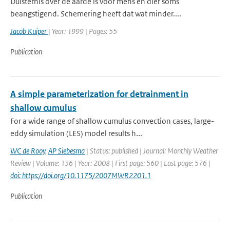
Duisternis over de aarde is voor mens en dier soms
beangstigend. Schemering heeft dat wat minder....
Jacob Kuiper
| Year: 1999 | Pages: 55
Publication
A simple parameterization for detrainment in
shallow cumulus
For a wide range of shallow cumulus convection cases, large-
eddy simulation (LES) model results h...
WC de Rooy
,
AP Siebesma
| Status: published | Journal: Monthly Weather
Review | Volume: 136 | Year: 2008 | First page: 560 | Last page: 576 |
doi: https://doi.org/10.1175/2007MWR2201.1
Publication