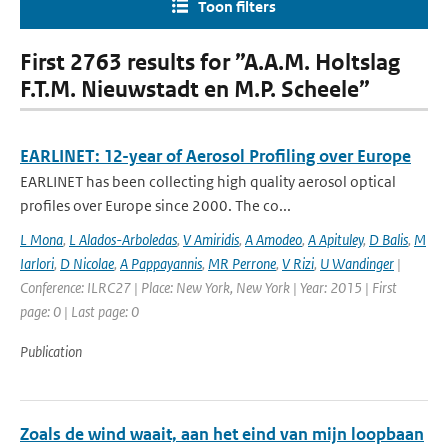
Toon filters
First 2763 results for ”A.A.M. Holtslag
F.T.M. Nieuwstadt en M.P. Scheele”
EARLINET: 12-year of Aerosol Profiling over Europe
EARLINET has been collecting high quality aerosol optical
profiles over Europe since 2000. The co...
L Mona
,
L Alados-Arboledas
,
V Amiridis
,
A Amodeo
,
A Apituley
,
D Balis
,
M
Iarlori
,
D Nicolae
,
A Pappayannis
,
MR Perrone
,
V Rizi
,
U Wandinger
|
Conference: ILRC27 | Place: New York, New York | Year: 2015 | First
page: 0 | Last page: 0
Publication
Zoals de wind waait, aan het eind van mijn loopbaan