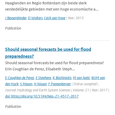
Haaglanden en Regio Rotterdam zijn beide sterk
verstedelijkte gebieden met een hoge economische a...
J Bessembinder
,
D Wolters
,
LWA van Hove
| Year: 2013
Publication
Should seasonal forecasts be used for flood
preparedness?
Should seasonal forecasts be used for flood preparedness?
Erin Coughlan de Perez, Elisabeth Steph...
E Coughlan de Perez
,
E Stephens
,
K Bischiniotis
,
M van Aalst
,
BJJM van
den Hurk
,
S Mason
,
H Nissan
,
F Pappenberger
| Status: accepted |
Journal: Hydrology and Earth System Sciences | Volume: 21 | Year: 2017 |
doi: https://doi.org/10.5194/hess-21-4517-2017
Publication