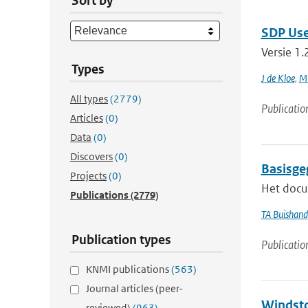
Sort by
SDP Use
Versie 1
Types
J de Kloe
,
M 
All types
(2779)
Publicatio
Articles
(0)
Data
(0)
Discovers
(0)
Basisge
Projects
(0)
Het docu
Publications
(2779)
TA Buishand
Publication types
Publicatio
KNMI publications
(563)
Journal articles (peer-
Windsto
reviewed)
(963)