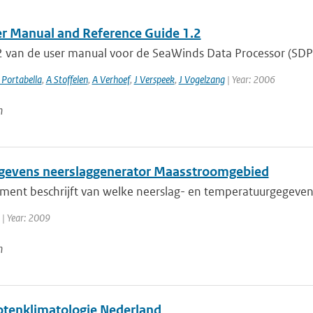
r Manual and Reference Guide 1.2
.2 van de user manual voor de SeaWinds Data Processor (SDP
Portabella
,
A Stoffelen
,
A Verhoef
,
J Verspeek
,
J Vogelzang
| Year: 2006
n
gevens neerslaggenerator Maasstroomgebied
ment beschrijft van welke neerslag- en temperatuurgegevens
| Year: 2009
n
tenklimatologie Nederland