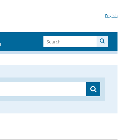
English
I