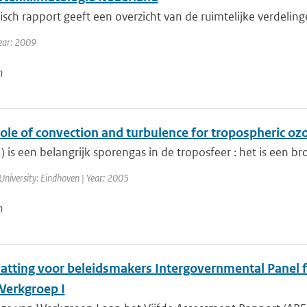
isch rapport geeft een overzicht van de ruimtelijke verdeling
ear: 2009
n
ole of convection and turbulence for tropospheric oz
 is een belangrijk sporengas in de troposfeer : het is een broei
University: Eindhoven | Year: 2005
n
tting voor beleidsmakers Intergovernmental Panel fo
 Werkgroep I