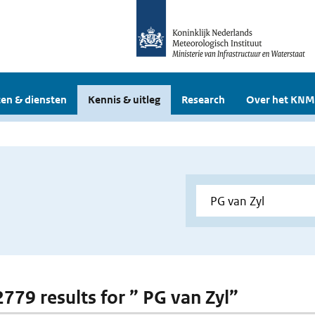
en & diensten
Kennis & uitleg
Research
Over het KNM
2779 results for ” PG van Zyl”