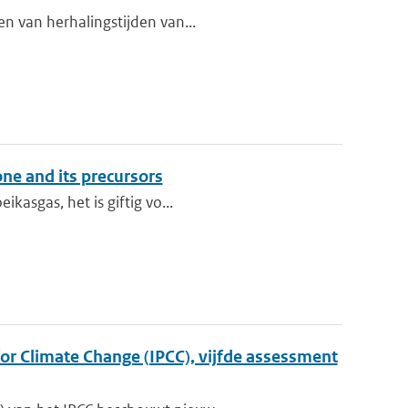
en van herhalingstijden van...
one and its precursors
kasgas, het is giftig vo...
r Climate Change (IPCC), vijfde assessment