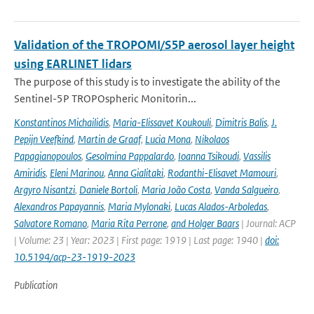
Validation of the TROPOMI/S5P aerosol layer height
using EARLINET lidars
The purpose of this study is to investigate the ability of the
Sentinel-5P TROPOspheric Monitorin...
Konstantinos Michailidis
,
Maria-Elissavet Koukouli
,
Dimitris Balis
,
J.
Pepijn Veefkind
,
Martin de Graaf
,
Lucia Mona
,
Nikolaos
Papagianopoulos
,
Gesolmina Pappalardo
,
Ioanna Tsikoudi
,
Vassilis
Amiridis
,
Eleni Marinou
,
Anna Gialitaki
,
Rodanthi-Elisavet Mamouri
,
Argyro Nisantzi
,
Daniele Bortoli
,
Maria João Costa
,
Vanda Salgueiro
,
Alexandros Papayannis
,
Maria Mylonaki
,
Lucas Alados-Arboledas
,
Salvatore Romano
,
Maria Rita Perrone
,
and Holger Baars
| Journal: ACP
| Volume: 23 | Year: 2023 | First page: 1919 | Last page: 1940 |
doi:
10.5194/acp-23-1919-2023
Publication