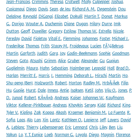
Jean-Francois
,
Crimmins
,
Theresa
,
Crotwell
,
Molly
,
Culpepper
,
Joshua
,
Cusicanqui
,
Diego
,
Davis
,
Sean
,
de Jeu
,
Richard A. M.
,
Degenstein
,
Dou
,
Delaloye
,
Reynald
,
DiGangi
,
Elizabet
,
Dokulil
,
Martin T.
,
Donat
,
Markus
G.
,
Dorigo
,
Wouter A.
,
Duchemin
,
Diane
,
Dugan
,
Hilary
,
Durre
,
Imk
,
Dutton
,
Geoff
,
Duveiller
,
Gregory
,
Estilow
,
Thomas W.
,
Estrella
,
Nicole
,
Fereday
,
David
,
Fioletov
,
Vitali E.
,
Flemming
,
Johannes
,
Foster
,
Michael J.
,
Frederikse
,
Thomas
,
Frith
,
Stacey M.
,
Froidevaux
,
Lucien
,
FÃ¼llekrug
,
Martin
,
Garforth
,
Judith
,
Garg
,
Jay
,
Godin-Beekmann
,
Sophie
,
Goodman
,
Steven
,
Goto
,
Atsushi
,
Grimm
,
Alice
,
Gruber
,
Alexander
,
Gu
,
Guojun
,
Guglielmin
,
Mauro
,
Hahn
,
Sebastian
,
Haimberger
,
Leopold
,
Hall
,
Brad D.
,
Harlan
,
Merritt E.
,
Harris
,
I.
,
Hemming
,
Deborah L.
,
Hirschi
,
Martin
,
Ho
,
Shu-peng (Ben)
,
Holzworth
,
Robert
,
Horton
,
Radley M.
,
HrbÃ¡Äek
,
Filip
,
Hu
,
Guojie
,
Hurst
,
Dale
,
Inness
,
Antje
,
Isaksen
,
Ketil
,
John
,
Viju O.
,
Jones
,
P.
D.
,
Junod
,
Robert
,
KÃ¤Ã¤b
,
Andreas
,
Kaiser
,
Johannes W.
,
Kaufmann
,
Viktor
,
Kellerer-Pirklbauer
,
Andreas
,
Khaykin
,
Sergey
,
Kidd
,
Richard
,
King
,
Tyler V.
,
Kipling
,
Zak
,
Koppa
,
Akash
,
Kraemer
,
Benjamin M.
,
La Fuente
,
R.
Sofia
,
Laas
,
Alo
,
Lan
,
Xin
,
Lantz
,
Kathleen O.
,
Lapierre
,
Jeff
,
Lavers
,
David
A.
,
Leblanc
,
Thierry
,
Leibensperger
,
Eric
,
Lennard
,
Chris
,
Liley
,
Ben
,
Liu
,
Yakun
,
Lo
,
Y. T. Eunice
,
Loeb
,
Norman G.
,
Loyola
,
Diego
,
Magnin
,
Florence
,