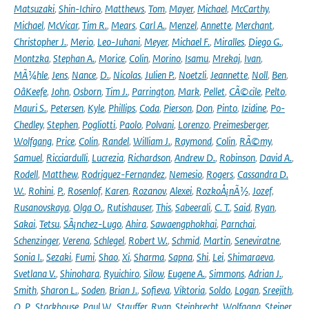
Matsuzaki
,
Shin-Ichiro
,
Matthews
,
Tom
,
Mayer
,
Michael
,
McCarthy
,
Michael
,
McVicar
,
Tim R.
,
Mears
,
Carl A.
,
Menzel
,
Annette
,
Merchant
,
Christopher J.
,
Merio
,
Leo-Juhani
,
Meyer
,
Michael F.
,
Miralles
,
Diego G.
,
Montzka
,
Stephan A.
,
Morice
,
Colin
,
Morino
,
Isamu
,
Mrekaj
,
Ivan
,
MÃ¼hle
,
Jens
,
Nance
,
D.
,
Nicolas
,
Julien P.
,
Noetzli
,
Jeannette
,
Noll
,
Ben
,
OâKeefe
,
John
,
Osborn
,
Tim J.
,
Parrington
,
Mark
,
Pellet
,
CÃ©cile
,
Pelto
,
Mauri S.
,
Petersen
,
Kyle
,
Phillips
,
Coda
,
Pierson
,
Don
,
Pinto
,
Izidine
,
Po-
Chedley
,
Stephen
,
Pogliotti
,
Paolo
,
Polvani
,
Lorenzo
,
Preimesberger
,
Wolfgang
,
Price
,
Colin
,
Randel
,
William J.
,
Raymond
,
Colin
,
RÃ©my
,
Samuel
,
Ricciardulli
,
Lucrezia
,
Richardson
,
Andrew D.
,
Robinson
,
David A.
,
Rodell
,
Matthew
,
Rodriguez-Fernandez
,
Nemesio
,
Rogers
,
Cassandra D.
W.
,
Rohini
,
P.
,
Rosenlof
,
Karen
,
Rozanov
,
Alexei
,
RozkoÅ¡nÃ½
,
Jozef
,
Rusanovskaya
,
Olga O.
,
Rutishauser
,
This
,
Sabeerali
,
C. T.
,
Said
,
Ryan
,
Sakai
,
Tetsu
,
SÃ¡nchez-Lugo
,
Ahira
,
Sawaengphokhai
,
Parnchai
,
Schenzinger
,
Verena
,
Schlegel
,
Robert W.
,
Schmid
,
Martin
,
Seneviratne
,
Sonia I.
,
Sezaki
,
Fumi
,
Shao
,
Xi
,
Sharma
,
Sapna
,
Shi
,
Lei
,
Shimaraeva
,
Svetlana V.
,
Shinohara
,
Ryuichiro
,
Silow
,
Eugene A.
,
Simmons
,
Adrian J.
,
Smith
,
Sharon L.
,
Soden
,
Brian J.
,
Sofieva
,
Viktoria
,
Soldo
,
Logan
,
Sreejith
,
O. P.
,
Stackhouse
,
Paul W.
,
Stauffer
,
Ryan
,
Steinbrecht
,
Wolfgang
,
Steiner
,