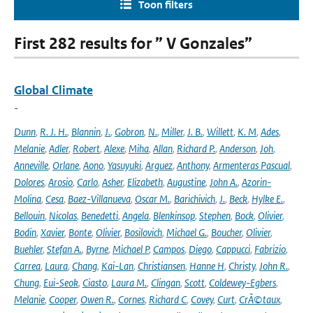
Toon filters
First 282 results for ” V Gonzales”
Global Climate
-
Dunn
,
R. J. H.
,
Blannin
,
J.
,
Gobron
,
N.
,
Miller
,
J. B.
,
Willett
,
K. M
,
Ades
,
Melanie
,
Adler
,
Robert
,
Alexe
,
Miha
,
Allan
,
Richard P.
,
Anderson
,
Joh
,
Anneville
,
Orlane
,
Aono
,
Yasuyuki
,
Arguez
,
Anthony
,
Armenteras Pascual
,
Dolores
,
Arosio
,
Carlo
,
Asher
,
Elizabeth
,
Augustine
,
John A.
,
Azorin-
Molina
,
Cesa
,
Baez-Villanueva
,
Oscar M.
,
Barichivich
,
J.
,
Beck
,
Hylke E.
,
Bellouin
,
Nicolas
,
Benedetti
,
Angela
,
Blenkinsop
,
Stephen
,
Bock
,
Olivier
,
Bodin
,
Xavier
,
Bonte
,
Olivier
,
Bosilovich
,
Michael G.
,
Boucher
,
Olivier
,
Buehler
,
Stefan A.
,
Byrne
,
Michael P
,
Campos
,
Diego
,
Cappucci
,
Fabrizio
,
Carrea
,
Laura
,
Chang
,
Kai-Lan
,
Christiansen
,
Hanne H
,
Christy
,
John R.
,
Chung
,
Eui-Seok
,
Ciasto
,
Laura M.
,
Clingan
,
Scott
,
Coldewey-Egbers
,
Melanie
,
Cooper
,
Owen R.
,
Cornes
,
Richard C
,
Covey
,
Curt
,
CrÃ©taux
,