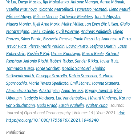
Ye Liu
,
Diego Macías
,
Ilja Maljutenko
,
Antoine Mangin
,
Aarne Männik
,
Veselka Marinova
,
Riccardo Martellucci
,
Francesco Masnadi
,
Elena Mauri
,
Michael Mayer
,
Milena Menna
,
Catherine Meulders
,
Jane S Møgster
,
Maeva Monier
,
Kjell Arne Mork
,
Malte Müller
,
Jan Even Øie Nilsen
,
Giulio
Notarstefano
,
José L Oviedo
,
Cyril Palerme
,
Andreas Palialexis
,
Diego
Panzeri
,
Silvia Pardo
,
Elisaveta Peneva
,
Paolo Pezzutto
,
Annunziata Pirro
,
Trevor Platt
,
Pierre-Marie Poulain
,
Laura Prieto
,
Stefano Querin
,
Lasse
Rabenstein
,
Roshin P Raj
,
Urmas Raudsepp
,
Marco Reale
,
Richard
Renshaw
,
Antonio Ricchi
,
Robert Ricker
,
Sander Rikka
,
Javier Ruiz
,
Tommaso Russo
,
Jorge Sanchez
,
Rosalia Santoleri
,
Shubha
Sathyendranath
,
Giuseppe Scarcella
,
Katrin Schroeder
,
Stefania
Sparnocchia
,
Maria Teresa Spedicato
,
Emil Stanev
,
Joanna Staneva
,
Alexandra Stocker
,
Ad Stoffelen
,
Anna Teruzzi
,
Bryony Townhill
,
Rivo
Uiboupin
,
Nadejda Valcheva
,
Luc Vandenbulcke
,
Håvard Vindenes
,
Karina
von Schuckmann
,
Nedo Vrgoč
,
Sarah Wakelin
,
Walter Zupa
| Journal:
Journal of Operational Oceanography | Volume: 14 | Year: 2021 |
doi:
https://doi.org/10.1080/1755876X.2021.1946240
Publication