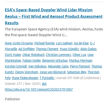
ESA’s Space-Based Doppler Wind Lidar Mission
Aeolus – First Wind and Aerosol Product Assessment
Results
The European Space Agency (ESA) wind mission, Aeolus, hosts
the first space-based Doppler Wind Li...
Anne-Grete Straume
,
Michael Rennie
,
Lars Isaksen
,
Jos de Kloe
,
G-J
Marseille
,
Ad Stoffelen
,
Thomas Flament
,
Hugo Stieglitz
,
Alain Dabas
,
Dorit Huber
,
Oliver Reitebuch
,
Christian Lemmerz
,
Oliver Lux
,
Uwe
Marksteiner
,
Fabian Weiler
,
Benjamin Witschas
,
Markus Meringer
,
Karsten Schmidt
,
Ines Nikolaus
,
Alexander Geiss
,
Pierre Flamant
,
Thomas
Kanitz
,
Denny Wernham
,
Jonas von Bismarck
,
Sebastian Bley
,
Thorsten
Fehr
,
Rune Floberghagen
,
T Parinello
| Journal: EPJ Web of Conferences |
Volume: 237 | Year: 2020 |
doi:
https://doi.org/10.1051/epjconf/202023701007
Publication