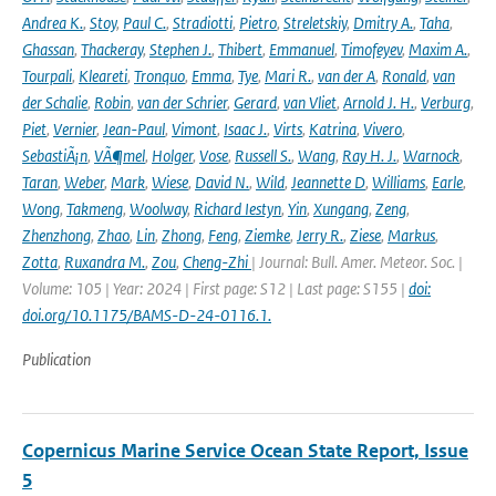
Andrea K.
,
Stoy
,
Paul C.
,
Stradiotti
,
Pietro
,
Streletskiy
,
Dmitry A.
,
Taha
,
Ghassan
,
Thackeray
,
Stephen J.
,
Thibert
,
Emmanuel
,
Timofeyev
,
Maxim A.
,
Tourpali
,
Kleareti
,
Tronquo
,
Emma
,
Tye
,
Mari R.
,
van der A
,
Ronald
,
van
der Schalie
,
Robin
,
van der Schrier
,
Gerard
,
van Vliet
,
Arnold J. H.
,
Verburg
,
Piet
,
Vernier
,
Jean-Paul
,
Vimont
,
Isaac J.
,
Virts
,
Katrina
,
Vivero
,
SebastiÃ¡n
,
VÃ¶mel
,
Holger
,
Vose
,
Russell S.
,
Wang
,
Ray H. J.
,
Warnock
,
Taran
,
Weber
,
Mark
,
Wiese
,
David N.
,
Wild
,
Jeannette D
,
Williams
,
Earle
,
Wong
,
Takmeng
,
Woolway
,
Richard Iestyn
,
Yin
,
Xungang
,
Zeng
,
Zhenzhong
,
Zhao
,
Lin
,
Zhong
,
Feng
,
Ziemke
,
Jerry R.
,
Ziese
,
Markus
,
Zotta
,
Ruxandra M.
,
Zou
,
Cheng-Zhi
| Journal: Bull. Amer. Meteor. Soc. |
Volume: 105 | Year: 2024 | First page: S12 | Last page: S155 |
doi:
doi.org/10.1175/BAMS-D-24-0116.1.
Publication
Copernicus Marine Service Ocean State Report, Issue
5