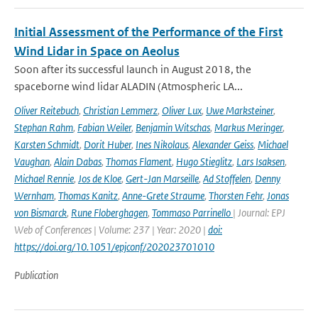
Initial Assessment of the Performance of the First
Wind Lidar in Space on Aeolus
Soon after its successful launch in August 2018, the
spaceborne wind lidar ALADIN (Atmospheric LA...
Oliver Reitebuch
,
Christian Lemmerz
,
Oliver Lux
,
Uwe Marksteiner
,
Stephan Rahm
,
Fabian Weiler
,
Benjamin Witschas
,
Markus Meringer
,
Karsten Schmidt
,
Dorit Huber
,
Ines Nikolaus
,
Alexander Geiss
,
Michael
Vaughan
,
Alain Dabas
,
Thomas Flament
,
Hugo Stieglitz
,
Lars Isaksen
,
Michael Rennie
,
Jos de Kloe
,
Gert-Jan Marseille
,
Ad Stoffelen
,
Denny
Wernham
,
Thomas Kanitz
,
Anne-Grete Straume
,
Thorsten Fehr
,
Jonas
von Bismarck
,
Rune Floberghagen
,
Tommaso Parrinello
| Journal: EPJ
Web of Conferences | Volume: 237 | Year: 2020 |
doi:
https://doi.org/10.1051/epjconf/202023701010
Publication