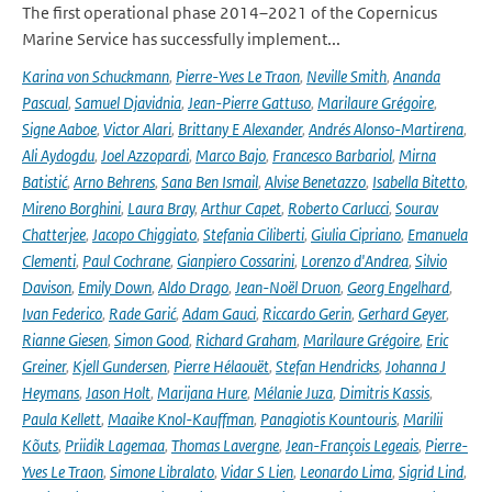
The first operational phase 2014–2021 of the Copernicus
Marine Service has successfully implement...
Karina von Schuckmann
,
Pierre-Yves Le Traon
,
Neville Smith
,
Ananda
Pascual
,
Samuel Djavidnia
,
Jean-Pierre Gattuso
,
Marilaure Grégoire
,
Signe Aaboe
,
Victor Alari
,
Brittany E Alexander
,
Andrés Alonso-Martirena
,
Ali Aydogdu
,
Joel Azzopardi
,
Marco Bajo
,
Francesco Barbariol
,
Mirna
Batistić
,
Arno Behrens
,
Sana Ben Ismail
,
Alvise Benetazzo
,
Isabella Bitetto
,
Mireno Borghini
,
Laura Bray
,
Arthur Capet
,
Roberto Carlucci
,
Sourav
Chatterjee
,
Jacopo Chiggiato
,
Stefania Ciliberti
,
Giulia Cipriano
,
Emanuela
Clementi
,
Paul Cochrane
,
Gianpiero Cossarini
,
Lorenzo d'Andrea
,
Silvio
Davison
,
Emily Down
,
Aldo Drago
,
Jean-Noël Druon
,
Georg Engelhard
,
Ivan Federico
,
Rade Garić
,
Adam Gauci
,
Riccardo Gerin
,
Gerhard Geyer
,
Rianne Giesen
,
Simon Good
,
Richard Graham
,
Marilaure Grégoire
,
Eric
Greiner
,
Kjell Gundersen
,
Pierre Hélaouët
,
Stefan Hendricks
,
Johanna J
Heymans
,
Jason Holt
,
Marijana Hure
,
Mélanie Juza
,
Dimitris Kassis
,
Paula Kellett
,
Maaike Knol-Kauffman
,
Panagiotis Kountouris
,
Marilii
Kõuts
,
Priidik Lagemaa
,
Thomas Lavergne
,
Jean-François Legeais
,
Pierre-
Yves Le Traon
,
Simone Libralato
,
Vidar S Lien
,
Leonardo Lima
,
Sigrid Lind
,