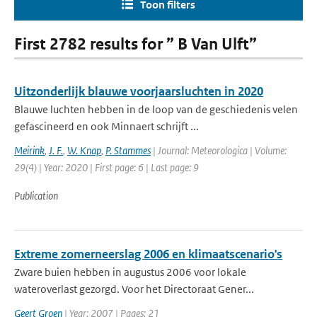
Toon filters
First 2782 results for ” B Van Ulft”
Uitzonderlijk blauwe voorjaarsluchten in 2020
Blauwe luchten hebben in de loop van de geschiedenis velen
gefascineerd en ook Minnaert schrijft ...
Meirink
,
J. F.
,
W. Knap
,
P. Stammes
| Journal: Meteorologica | Volume:
29(4) | Year: 2020 | First page: 6 | Last page: 9
Publication
Extreme zomerneerslag 2006 en klimaatscenario's
Zware buien hebben in augustus 2006 voor lokale
wateroverlast gezorgd. Voor het Directoraat Gener...
Geert Groen
| Year: 2007 | Pages: 21