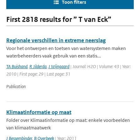
Toon filters
First 2818 results for ” T van Eck”
Regionale verschillen in extreme neerslag
Voor het ontwerpen en toetsen van watersystemen maken
waterbeheerders vaak gebruik van een statis...
TA Buishand
,
R Jilderda
,
J Wijngaard
| Journal: H2O | Volume: 43 | Year:
2010 | First page: 29 | Last page: 31
Publication
Klimaatinformatie op maat
Folder over Klimaatinformatie op maat: enkele voorbeelden
van klimaatmaatwerk
J Bessembinder
,
B Overbeek
| Year: 2011