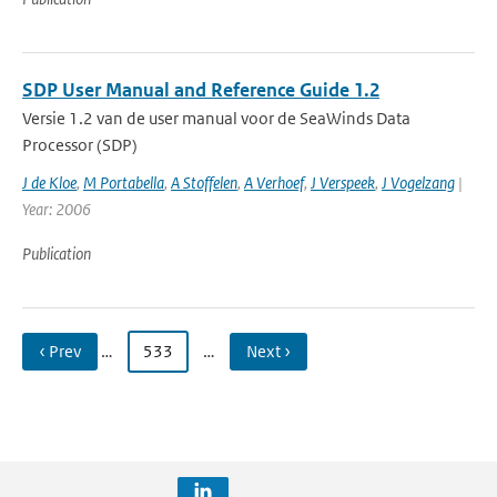
SDP User Manual and Reference Guide 1.2
Versie 1.2 van de user manual voor de SeaWinds Data
Processor (SDP)
J de Kloe
,
M Portabella
,
A Stoffelen
,
A Verhoef
,
J Verspeek
,
J Vogelzang
|
Year: 2006
Publication
‹ Prev
…
533
…
Next ›