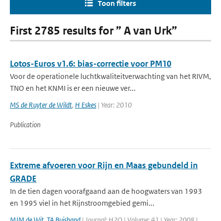
Toon filters
First 2785 results for ” A van Urk”
Lotos-Euros v1.6: bias-correctie voor PM10
Voor de operationele luchtkwaliteitverwachting van het RIVM,
TNO en het KNMI is er een nieuwe ver...
MS de Ruyter de Wildt
,
H Eskes
| Year: 2010
Publication
Extreme afvoeren voor Rijn en Maas gebundeld in
GRADE
In de tien dagen voorafgaand aan de hoogwaters van 1993
en 1995 viel in het Rijnstroomgebied gemi...
MJM de Wit
,
TA Buishand
| Journal: H2O | Volume: 41 | Year: 2008 |