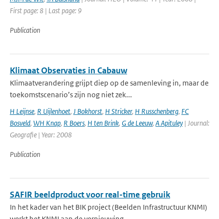
First page: 8 | Last page: 9
Publication
Klimaat Observaties in Cabauw
Klimaatverandering grijpt diep op de samenleving in, maar de
toekomstscenario’s zijn nog niet zek...
H Leijnse
,
R Uijlenhoet
,
J Bokhorst
,
H Stricker
,
H Russchenberg
,
FC
Bosveld
,
WH Knap
,
R Boers
,
H ten Brink
,
G de Leeuw
,
A Apituley
| Journal:
Geografie | Year: 2008
Publication
SAFIR beeldproduct voor real-time gebruik
In het kader van het BIK project (Beelden Infrastructuur KNMI)
werkt het KNMI aan de vernieuwing ...