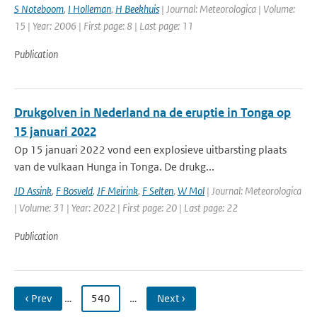
S Noteboom
,
I Holleman
,
H Beekhuis
| Journal: Meteorologica | Volume:
15 | Year: 2006 | First page: 8 | Last page: 11
Publication
Drukgolven in Nederland na de eruptie in Tonga op
15 januari 2022
Op 15 januari 2022 vond een explosieve uitbarsting plaats
van de vulkaan Hunga in Tonga. De drukg...
JD Assink
,
F Bosveld
,
JF Meirink
,
F Selten
,
W Mol
| Journal: Meteorologica
| Volume: 31 | Year: 2022 | First page: 20 | Last page: 22
Publication
‹ Prev
…
540
…
Next ›